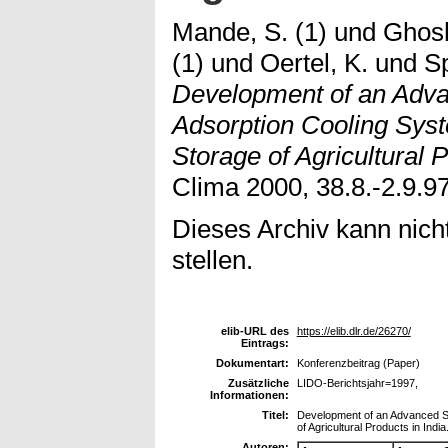
Mande, S. (1)
und
Ghosh
(1)
und
Oertel, K.
und
Sp
Development of an Adva
Adsorption Cooling Syst
Storage of Agricultural P
Clima 2000, 38.8.-2.9.97
Dieses Archiv kann nicht
stellen.
elib-URL des
https://elib.dlr.de/26270/
Eintrags:
Dokumentart:
Konferenzbeitrag (Paper)
Zusätzliche
LIDO-Berichtsjahr=1997,
Informationen:
Titel:
Development of an Advanced So
of Agricultural Products in India
Autoren: