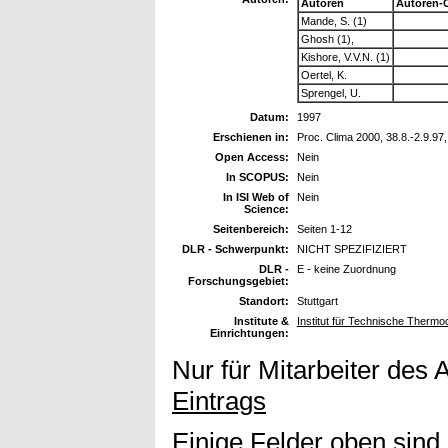
Autoren
Autoren-
Mande, S. (1)
Ghosh (1),
Kishore, V.V.N. (1)
Oertel, K.
Sprengel, U.
Datum:
1997
Erschienen in:
Proc. Clima 2000, 38.8.-2.9.97
Open Access:
Nein
In SCOPUS:
Nein
In ISI Web of
Nein
Science:
Seitenbereich:
Seiten 1-12
DLR - Schwerpunkt:
NICHT SPEZIFIZIERT
DLR -
E - keine Zuordnung
Forschungsgebiet:
Standort:
Stuttgart
Institute &
Institut für Technische Therm
Einrichtungen:
Nur für Mitarbeiter des 
Eintrags
Einige Felder oben sind