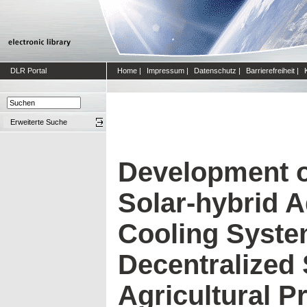
DLR Portal
Home
|
Impressum
|
Datenschutz
|
Barrierefreiheit
|
Erweiterte Suche
Development 
Solar-hybrid 
Cooling Syste
Decentralized 
Agricultural Pr