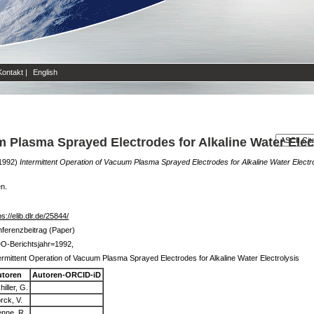
Kontakt
|
English
m Plasma Sprayed Electrodes for Alkaline Water Elec
1992)
Intermittent Operation of Vacuum Plasma Sprayed Electrodes for Alkaline Water Electro
en.
ps://elib.dlr.de/25844/
ferenzbeitrag (Paper)
O-Berichtsjahr=1992,
ermittent Operation of Vacuum Plasma Sprayed Electrodes for Alkaline Water Electrolysis
utoren
Autoren-ORCID-iD
hiller, G.
rck, V.
nne, R.