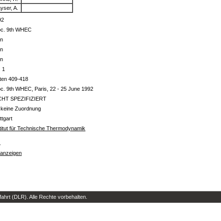
yser, A.
92
oc. 9th WHEC
in
in
in
. 1
ten 409-418
c. 9th WHEC, Paris, 22 - 25 June 1992
CHT SPEZIFIZIERT
 keine Zuordnung
ttgart
titut für Technische Thermodynamik
s
 anzeigen
hrt (DLR). Alle Rechte vorbehalten.