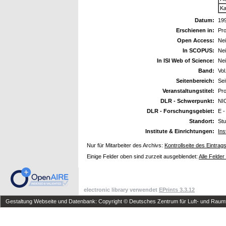
Ka
Datum:
19
Erschienen in:
Pr
Open Access:
Ne
In SCOPUS:
Ne
In ISI Web of Science:
Ne
Band:
Vol
Seitenbereich:
Sei
Veranstaltungstitel:
Pro
DLR - Schwerpunkt:
NI
DLR - Forschungsgebiet:
E -
Standort:
Stu
Institute & Einrichtungen:
Ins
Nur für Mitarbeiter des Archivs:
Kontrollseite des Eintrag
Einige Felder oben sind zurzeit ausgeblendet:
Alle Felder
electronic library verwendet
EPrints 3.3.12
Gestaltung Webseite und Datenbank: Copyright © Deutsches Zentrum für Luft- und Raumfa