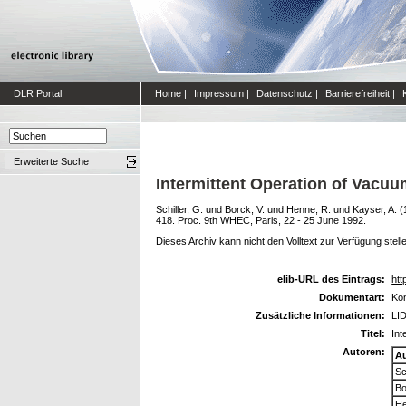
DLR Portal
Home
|
Impressum
|
Datenschutz
|
Barrierefreiheit
|
Erweiterte Suche
Intermittent Operation of Vacuu
Schiller, G.
und
Borck, V.
und
Henne, R.
und
Kayser, A.
(
418. Proc. 9th WHEC, Paris, 22 - 25 June 1992.
Dieses Archiv kann nicht den Volltext zur Verfügung stell
elib-URL des Eintrags:
htt
Dokumentart:
Kon
Zusätzliche Informationen:
LID
Titel:
Int
Autoren:
A
Sc
Bo
He