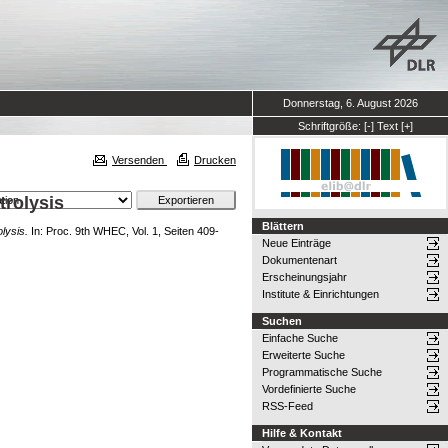
Donnerstag, 6. August 2026
Schriftgröße:
[-]
Text
[+]
Versenden
Drucken
trolysis
Blättern
lysis.
In: Proc. 9th WHEC, Vol. 1, Seiten 409-
Neue Einträge
Dokumentenart
Erscheinungsjahr
Institute & Einrichtungen
Suchen
Einfache Suche
Erweiterte Suche
Programmatische Suche
Vordefinierte Suche
RSS-Feed
Hilfe & Kontakt