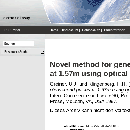
DLR Portal
Home
|
Impressum
|
Datenschutz
|
Barrierefreiheit
|
Erweiterte Suche
Novel method for gene
at 1.57m using optical
Greiner, U.J.
und
Klingenberg, H.H.
(
picosecond pulses at 1.57m using op
Intern.Conference on Lasers'96, Por
Press, McLean, VA, USA 1997.
Dieses Archiv kann nicht den Volltext
elib-URL des
https://elib.dlr.de/25618/
Eintrags: