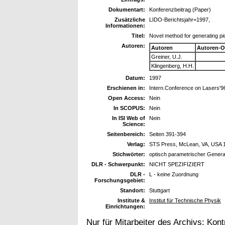
Dokumentart:
Konferenzbeitrag (Paper)
Zusätzliche
LIDO-Berichtsjahr=1997,
Informationen:
Titel:
Novel method for generating p
Autoren:
Autoren
Autoren-O
Greiner, U.J.
Klingenberg, H.H.
Datum:
1997
Erschienen in:
Intern.Conference on Lasers'9
Open Access:
Nein
In SCOPUS:
Nein
In ISI Web of
Nein
Science:
Seitenbereich:
Seiten 391-394
Verlag:
STS Press, McLean, VA, USA 
Stichwörter:
optisch parametrischer Genera
DLR - Schwerpunkt:
NICHT SPEZIFIZIERT
DLR -
L - keine Zuordnung
Forschungsgebiet:
Standort:
Stuttgart
Institute &
Institut für Technische Physik
Einrichtungen:
Nur für Mitarbeiter des Archivs:
Kont