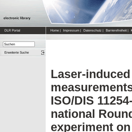
DLR Portal
Home
|
Impressum
|
Datenschutz
|
Barrierefreiheit
|
Erweiterte Suche
Laser-induce
measurements 
ISO/DIS 11254-
national Roun
experiment on