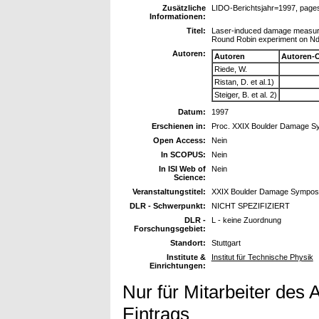
Zusätzliche
LIDO-Berichtsjahr=1997, page
Informationen:
Titel:
Laser-induced damage measurem
Round Robin experiment on Nd:
Autoren:
Autoren
Autoren-
Riede, W.
Ristan, D. et al.1)
Steiger, B. et al. 2)
Datum:
1997
Erschienen in:
Proc. XXIX Boulder Damage S
Open Access:
Nein
In SCOPUS:
Nein
In ISI Web of
Nein
Science:
Veranstaltungstitel:
XXIX Boulder Damage Symposiu
DLR - Schwerpunkt:
NICHT SPEZIFIZIERT
DLR -
L - keine Zuordnung
Forschungsgebiet:
Standort:
Stuttgart
Institute &
Institut für Technische Physik
Einrichtungen:
Nur für Mitarbeiter des 
Eintrags