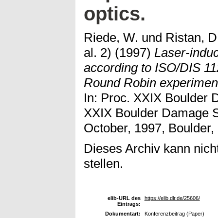
optics.
Riede, W.
und
Ristan, D.
al. 2)
(1997)
Laser-ind
according to ISO/DIS 112
Round Robin experiment
In: Proc. XXIX Boulde
XXIX Boulder Damage 
October, 1997, Boulder
Dieses Archiv kann nicht
stellen.
elib-URL des
https://elib.dlr.de/25606/
Eintrags:
Dokumentart:
Konferenzbeitrag (Paper)