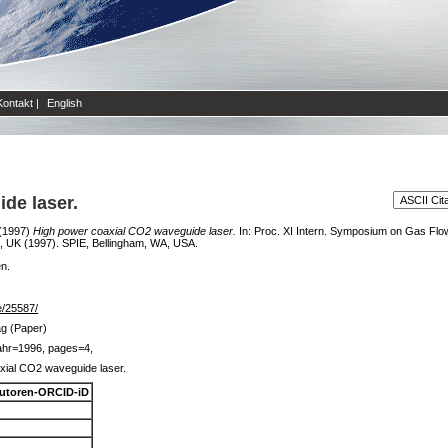
Kontakt
|
English
de laser.
(1997)
High power coaxial CO2 waveguide laser.
In: Proc. XI Intern. Symposium on Gas Fl
, UK (1997). SPIE, Bellingham, WA, USA.
en.
de/25587/
ag (Paper)
ahr=1996, pages=4,
xial CO2 waveguide laser.
utoren-ORCID-iD