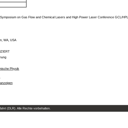
n. Symposium on Gas Flow and Chemical Lasers and High Power Laser Conference GCL/HPL 
am, WA, USA
IZIERT
dnung
chnische Physik
s
 anzeigen
hrt (DLR). Alle Rechte vorbehalten.