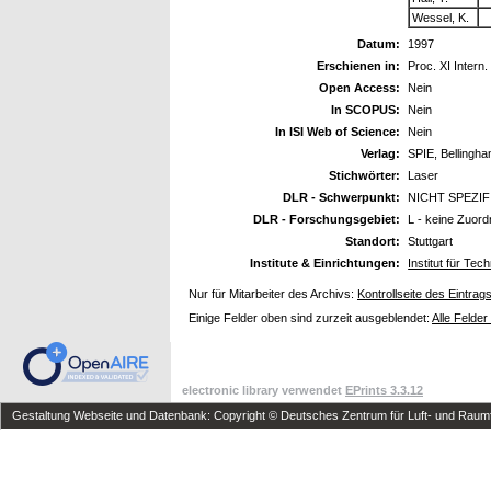
Wessel, K.
Datum:
1997
Erschienen in:
Proc. XI Inter
Open Access:
Nein
In SCOPUS:
Nein
In ISI Web of Science:
Nein
Verlag:
SPIE, Bellingh
Stichwörter:
Laser
DLR - Schwerpunkt:
NICHT SPEZIF
DLR - Forschungsgebiet:
L - keine Zuor
Standort:
Stuttgart
Institute & Einrichtungen:
Institut für Te
Nur für Mitarbeiter des Archivs:
Kontrollseite des Eintrag
Einige Felder oben sind zurzeit ausgeblendet:
Alle Felder
electronic library verwendet
EPrints 3.3.12
Gestaltung Webseite und Datenbank: Copyright © Deutsches Zentrum für Luft- und Raumfa