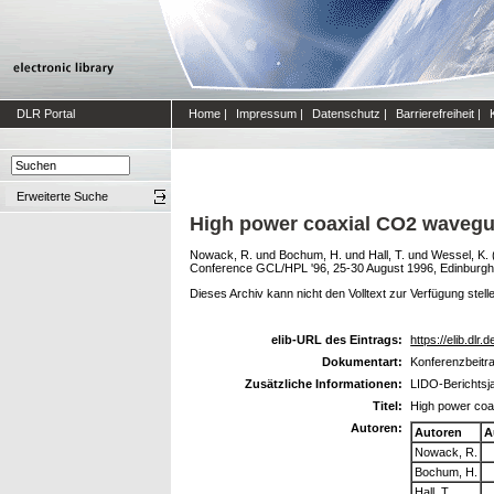
DLR Portal
Home
|
Impressum
|
Datenschutz
|
Barrierefreiheit
|
Erweiterte Suche
High power coaxial CO2 wavegui
Nowack, R.
und
Bochum, H.
und
Hall, T.
und
Wessel, K.
Conference GCL/HPL '96, 25-30 August 1996, Edinburgh
Dieses Archiv kann nicht den Volltext zur Verfügung stell
elib-URL des Eintrags:
https://elib.dlr.
Dokumentart:
Konferenzbeitr
Zusätzliche Informationen:
LIDO-Berichtsj
Titel:
High power coa
Autoren:
Autoren
A
Nowack, R.
Bochum, H.
Hall, T.