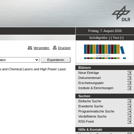
Freitag, 7. August 2026
Schriftgröße:
[-]
Text
[+]
Versenden
Drucken
Blättern
ow and Chemical Lasers and High Power Laser
Neue Einträge
Dokumentenart
Erscheinungsjahr
Institute & Einrichtungen
Suchen
Einfache Suche
Erweiterte Suche
Programmatische Suche
Vordefinierte Suche
RSS-Feed
Hilfe & Kontakt