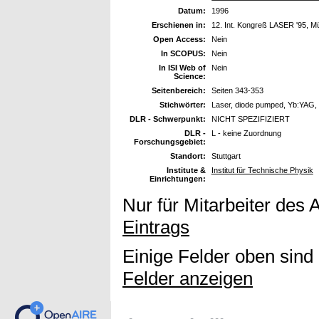
Datum:
1996
Erschienen in:
12. Int. Kongreß LASER '95, M
Open Access:
Nein
In SCOPUS:
Nein
In ISI Web of
Nein
Science:
Seitenbereich:
Seiten 343-353
Stichwörter:
Laser, diode pumped, Yb:YAG, t
DLR - Schwerpunkt:
NICHT SPEZIFIZIERT
DLR -
L - keine Zuordnung
Forschungsgebiet:
Standort:
Stuttgart
Institute &
Institut für Technische Physik
Einrichtungen:
Nur für Mitarbeiter des 
Eintrags
Einige Felder oben sind
Felder anzeigen