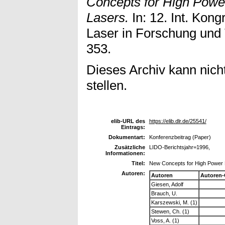
Concepts for High Powe
Lasers.
In: 12. Int. Ko
Laser in Forschung und 
353.
Dieses Archiv kann nicht
stellen.
elib-URL des
https://elib.dlr.de/25541/
Eintrags:
Dokumentart:
Konferenzbeitrag (Paper)
Zusätzliche
LIDO-Berichtsjahr=1996,
Informationen:
Titel:
New Concepts for High Power 
Autoren:
Autoren
Autoren-
Giesen, Adolf
Brauch, U.
Karszewski, M. (1)
Stewen, Ch. (1)
Voss, A. (1)