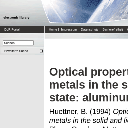
DLR Portal
Home
|
Impressum
|
Datenschutz
|
Barrierefreiheit
|
Erweiterte Suche
Optical proper
metals in the s
state: alumin
Huettner, B.
(1994)
Opti
metals in the solid and l