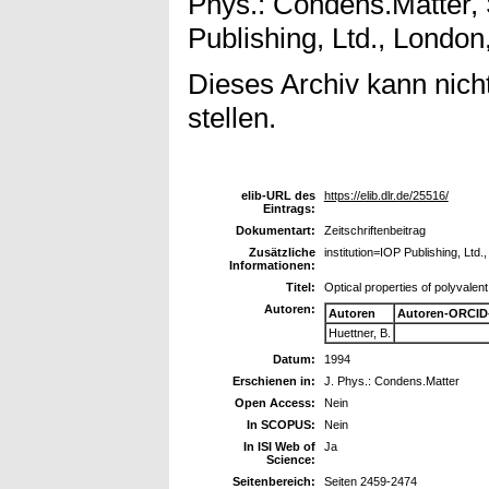
Phys.: Condens.Matter,
Publishing, Ltd., London
Dieses Archiv kann nicht
stellen.
elib-URL des
https://elib.dlr.de/25516/
Eintrags:
Dokumentart:
Zeitschriftenbeitrag
Zusätzliche
institution=IOP Publishing, Ltd
Informationen:
Titel:
Optical properties of polyvalent
Autoren:
Autoren
Autoren-ORCID
Huettner, B.
Datum:
1994
Erschienen in:
J. Phys.: Condens.Matter
Open Access:
Nein
In SCOPUS:
Nein
In ISI Web of
Ja
Science:
Seitenbereich:
Seiten 2459-2474