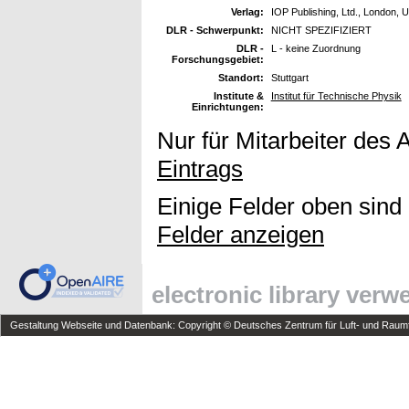
Verlag:
IOP Publishing, Ltd., London, 
DLR - Schwerpunkt:
NICHT SPEZIFIZIERT
DLR -
L - keine Zuordnung
Forschungsgebiet:
Standort:
Stuttgart
Institute &
Institut für Technische Physik
Einrichtungen:
Nur für Mitarbeiter des 
Eintrags
Einige Felder oben sind
Felder anzeigen
electronic library ver
Gestaltung Webseite und Datenbank: Copyright © Deutsches Zentrum für Luft- und Raumfa