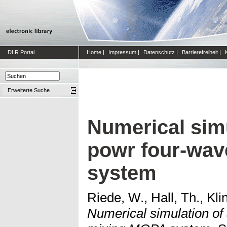
DLR Portal
Home
|
Impressum
|
Datenschutz
|
Barrierefreiheit
|
Erweiterte Suche
Numerical simu
powr four-wa
system
Riede, W., Hall, Th., Kl
Numerical simulation of