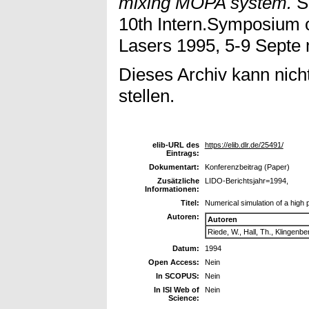
mixing MOPA system.
S
10th Intern.Symposium
Lasers 1995, 5-9 Septe 
Dieses Archiv kann nicht
stellen.
elib-URL des
https://elib.dlr.de/25491/
Eintrags:
Dokumentart:
Konferenzbeitrag (Paper)
Zusätzliche
LIDO-Berichtsjahr=1994,
Informationen:
Titel:
Numerical simulation of a hig
Autoren:
Autoren
Riede, W., Hall, Th., Klingenbe
Datum:
1994
Open Access:
Nein
In SCOPUS:
Nein
In ISI Web of
Nein
Science: