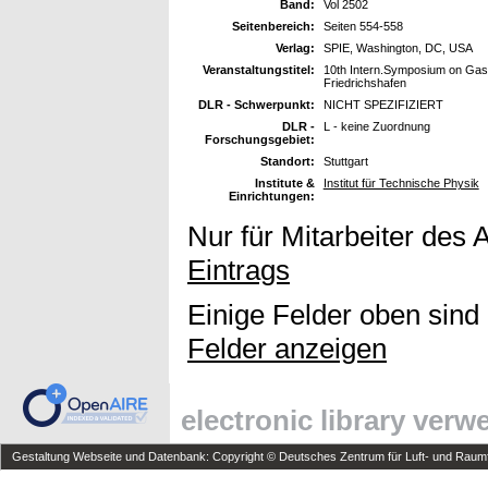
Band:
Vol 2502
Seitenbereich:
Seiten 554-558
Verlag:
SPIE, Washington, DC, USA
Veranstaltungstitel:
10th Intern.Symposium on Gas
Friedrichshafen
DLR - Schwerpunkt:
NICHT SPEZIFIZIERT
DLR -
L - keine Zuordnung
Forschungsgebiet:
Standort:
Stuttgart
Institute &
Institut für Technische Physik
Einrichtungen:
Nur für Mitarbeiter des 
Eintrags
Einige Felder oben sind
Felder anzeigen
electronic library ver
Gestaltung Webseite und Datenbank: Copyright © Deutsches Zentrum für Luft- und Raumfa