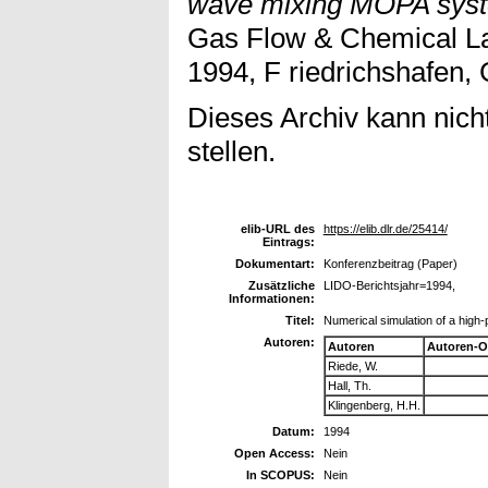
wave mixing MOPA sys
Gas Flow & Chemical La
1994, F riedrichshafen,
Dieses Archiv kann nicht
stellen.
elib-URL des
https://elib.dlr.de/25414/
Eintrags:
Dokumentart:
Konferenzbeitrag (Paper)
Zusätzliche
LIDO-Berichtsjahr=1994,
Informationen:
Titel:
Numerical simulation of a hig
Autoren:
Autoren
Autoren-O
Riede, W.
Hall, Th.
Klingenberg, H.H.
Datum:
1994
Open Access:
Nein
In SCOPUS:
Nein