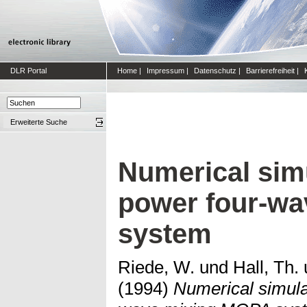
DLR Portal
Home
|
Impressum
|
Datenschutz
|
Barrierefreiheit
|
Erweiterte Suche
Numerical simu
power four-w
system
Riede, W.
und
Hall, Th.
(1994)
Numerical simula