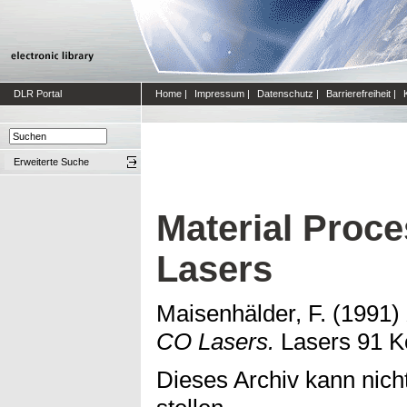
DLR Portal
Home
|
Impressum
|
Datenschutz
|
Barrierefreiheit
|
Erweiterte Suche
Material Proc
Lasers
Maisenhälder, F.
(1991)
CO Lasers.
Lasers 91 K
Dieses Archiv kann nicht