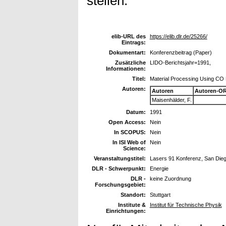
stellen.
elib-URL des
https://elib.dlr.de/25266/
Eintrags:
Dokumentart:
Konferenzbeitrag (Paper)
Zusätzliche
LIDO-Berichtsjahr=1991,
Informationen:
Titel:
Material Processing Using CO
Autoren:
Autoren
Autoren-OR
Maisenhälder, F.
Datum:
1991
Open Access:
Nein
In SCOPUS:
Nein
In ISI Web of
Nein
Science:
Veranstaltungstitel:
Lasers 91 Konferenz, San Die
DLR - Schwerpunkt:
Energie
DLR -
keine Zuordnung
Forschungsgebiet:
Standort:
Stuttgart
Institute &
Institut für Technische Physik
Einrichtungen: