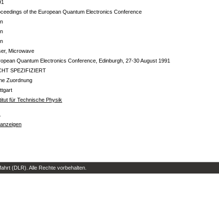
91
oceedings of the European Quantum Electronics Conference
in
in
in
ser, Microwave
ropean Quantum Electronics Conference, Edinburgh, 27-30 August 1991
CHT SPEZIFIZIERT
ine Zuordnung
ttgart
titut für Technische Physik
s
 anzeigen
hrt (DLR). Alle Rechte vorbehalten.