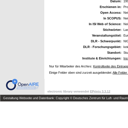
Datum:
19
Erschienen in:
Pr
Open Access:
Ne
In SCOPUS:
Ne
In ISI Web of Science:
Ne
Stichwörter:
La
Veranstaltungstitel:
Eu
DLR - Schwerpunkt:
NI
DLR - Forschungsgebiet:
ke
Standort:
Stu
Institute & Einrichtungen:
Ins
Nur für Mitarbeiter des Archivs:
Kontrollseite des Eintrag
Einige Felder oben sind zurzeit ausgeblendet:
Alle Felder
electronic library verwendet
EPrints 3.3.12
Gestaltung Webseite und Datenbank: Copyright © Deutsches Zentrum für Luft- und Raumfa