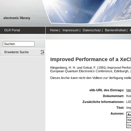
DLR Portal
Home
|
Impressum
|
Datenschutz
|
Barrierefreiheit
|
Erweiterte Suche
Improved Performance of a XeC
Klingenberg, H. H.
und
Gekat, F.
(1991)
Improved Perfo
European Quantum Electronics Conference, Edinburgh, 
Dieses Archiv kann nicht den Volltext zur Verfügung stell
elib-URL des Eintrags:
htt
Dokumentart:
Kon
Zusätzliche Informationen:
LID
Titel:
Im
Autoren:
A
Kl
Ge