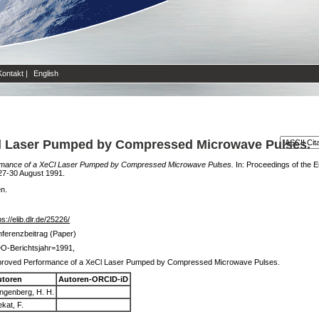
Kontakt
|
English
l Laser Pumped by Compressed Microwave Pulses.
rmance of a XeCl Laser Pumped by Compressed Microwave Pulses.
In: Proceedings of the 
27-30 August 1991.
en.
ps://elib.dlr.de/25226/
ferenzbeitrag (Paper)
O-Berichtsjahr=1991,
proved Performance of a XeCl Laser Pumped by Compressed Microwave Pulses.
utoren
Autoren-ORCID-iD
ingenberg, H. H.
kat, F.