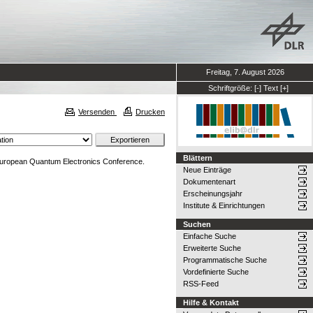
Freitag, 7. August 2026
Schriftgröße:
[-]
Text
[+]
Versenden
Drucken
Blättern
European Quantum Electronics Conference.
Neue Einträge
Dokumentenart
Erscheinungsjahr
Institute & Einrichtungen
Suchen
Einfache Suche
Erweiterte Suche
Programmatische Suche
Vordefinierte Suche
RSS-Feed
Hilfe & Kontakt