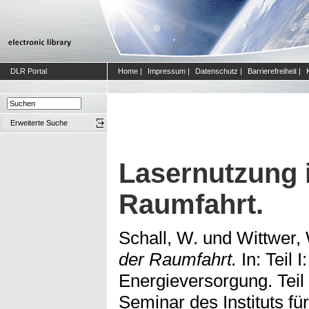
DLR Portal
Home
|
Impressum
|
Datenschutz
|
Barrierefreiheit
|
Erweiterte Suche
Lasernutzung 
Raumfahrt.
Schall, W.
und
Wittwer,
der Raumfahrt.
In: Teil I
Energieversorgung. Teil
Seminar des Instituts f