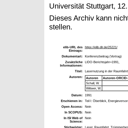
Universität Stuttgart, 1
Dieses Archiv kann nicht
stellen.
elib-URL des
https://elib.dlr.de/25221/
Eintrags:
Dokumentart:
Konferenzbeitrag (Vortrag)
Zusätzliche
LIDO-Berichtsjahr=1991,
Informationen:
Titel:
Lasernutzung in der Raumfahrt
Autoren:
Autoren
Autoren-ORCID-
Schall, W.
Wittwer, W.
Datum:
1991
Erschienen in:
Teil I: Öberblick, Energieverso
Open Access:
Nein
In SCOPUS:
Nein
In ISI Web of
Nein
Science:
Stichwörter:
Laser, Raumfahrt, Trümmerbes