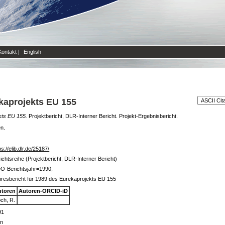
Kontakt
|
English
ekaprojekts EU 155
kts EU 155.
Projektbericht, DLR-Interner Bericht. Projekt-Ergebnisbericht.
en.
ps://elib.dlr.de/25187/
ichtsreihe (Projektbericht, DLR-Interner Bericht)
O-Berichtsjahr=1990,
resbericht für 1989 des Eurekaprojekts EU 155
utoren
Autoren-ORCID-iD
ch, R.
91
in