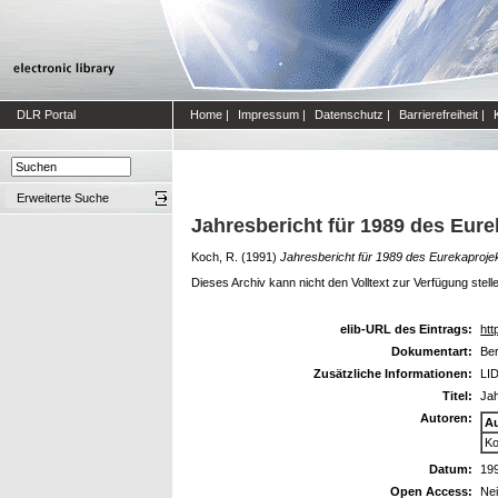
DLR Portal
Home
|
Impressum
|
Datenschutz
|
Barrierefreiheit
|
Erweiterte Suche
Jahresbericht für 1989 des Eur
Koch, R.
(1991)
Jahresbericht für 1989 des Eurekaproje
Dieses Archiv kann nicht den Volltext zur Verfügung stell
elib-URL des Eintrags:
htt
Dokumentart:
Ber
Zusätzliche Informationen:
LID
Titel:
Jah
Autoren:
A
Ko
Datum:
19
Open Access:
Ne