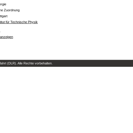
ergie
ine Zuordnung
ttgart
titut für Technische Physik
s
 anzeigen
hrt (DLR). Alle Rechte vorbehalten.