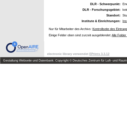
DLR - Schwerpunkt:
En
DLR - Forschungsgebiet:
ke
Standort:
Stu
Institute & Einrichtungen:
Ins
Nur für Mitarbeiter des Archivs:
Kontrollseite des Eintrag
Einige Felder oben sind zurzeit ausgeblendet:
Alle Felder
electronic library verwendet
EPrints 3.3.12
Gestaltung Webseite und Datenbank: Copyright © Deutsches Zentrum für Luft- und Raumfa