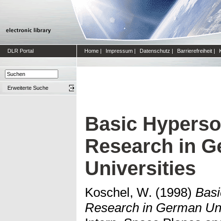
DLR Portal
Home
|
Impressum
|
Datenschutz
|
Barrierefreiheit
|
Erweiterte Suche
Basic Hyperso
Research in 
Universities
Koschel, W.
(1998)
Basi
Research in German Uni