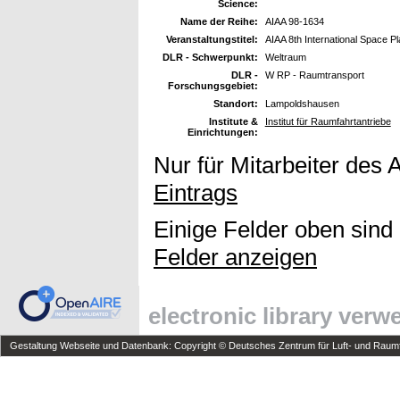
Science:
Name der Reihe:
AIAA 98-1634
Veranstaltungstitel:
AIAA 8th International Space P
DLR - Schwerpunkt:
Weltraum
DLR -
W RP - Raumtransport
Forschungsgebiet:
Standort:
Lampoldshausen
Institute &
Institut für Raumfahrtantriebe
Einrichtungen:
Nur für Mitarbeiter des 
Eintrags
Einige Felder oben sind
Felder anzeigen
electronic library ver
Gestaltung Webseite und Datenbank: Copyright © Deutsches Zentrum für Luft- und Raumfa