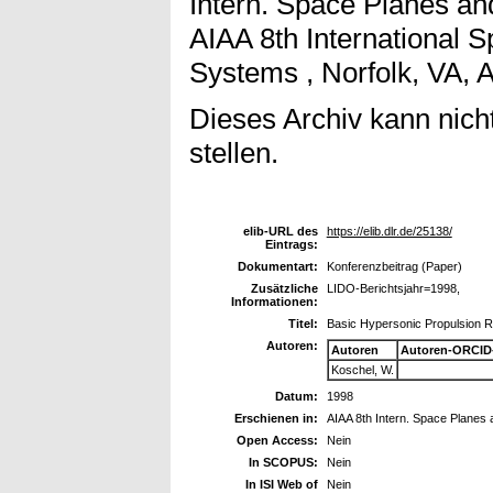
Intern. Space Planes a
AIAA 8th International 
Systems , Norfolk, VA, A
Dieses Archiv kann nicht
stellen.
elib-URL des
https://elib.dlr.de/25138/
Eintrags:
Dokumentart:
Konferenzbeitrag (Paper)
Zusätzliche
LIDO-Berichtsjahr=1998,
Informationen:
Titel:
Basic Hypersonic Propulsion R
Autoren:
Autoren
Autoren-ORCID
Koschel, W.
Datum:
1998
Erschienen in:
AIAA 8th Intern. Space Planes
Open Access:
Nein
In SCOPUS:
Nein
In ISI Web of
Nein