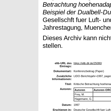
Betrachtung hoehenada
Beispiel der Dualbell-D
Gesellschft fuer Luft- 
Jahrestagung, Muenchen
Dieses Archiv kann nicht
stellen.
elib-URL des
https://elib.dlr.de/25080/
Eintrags:
Dokumentart:
Konferenzbeitrag (Paper)
Zusätzliche
LIDO-Berichtsjahr=1997, page
Informationen:
Titel:
Kritische Betrachtung hoehena
Autoren:
Autoren
Autoren-ORC
Frey, M.
Hagemann, G.
Datum:
1997
Erschienen in:
Deutsche Gesellschft fuer Lu