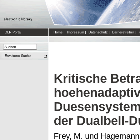
DLR Portal
Home
|
Impressum
|
Datenschutz
|
Barrierefreiheit
|
Erweiterte Suche
Kritische Betr
hoehenadaptiv
Duesensystem
der Dualbell-D
Frey, M.
und
Hagemann,