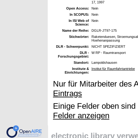
17, 1997
Open Access:
Nein
In SCOPUS:
Nein
In ISI Web of
Nein
Science:
Name der Reihe:
DGLR-JT97-175
Stichwörter:
Raketenduesen, Stroemungsablo
Hoehenanpassung
DLR - Schwerpunkt:
NICHT SPEZIFIZIERT
DLR -
W RP - Raumtransport
Forschungsgebiet:
Standort:
Lampoldshausen
Institute &
Institut für Raumfahrtantriebe
Einrichtungen:
Nur für Mitarbeiter des 
Eintrags
Einige Felder oben sind
Felder anzeigen
electronic library ver