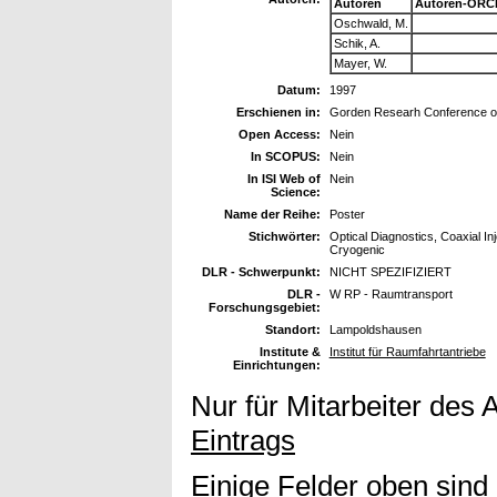
Autoren
Autoren-ORCI
Oschwald, M.
Schik, A.
Mayer, W.
Datum:
1997
Erschienen in:
Gorden Researh Conference on 
Open Access:
Nein
In SCOPUS:
Nein
In ISI Web of
Nein
Science:
Name der Reihe:
Poster
Stichwörter:
Optical Diagnostics, Coaxial 
Cryogenic
DLR - Schwerpunkt:
NICHT SPEZIFIZIERT
DLR -
W RP - Raumtransport
Forschungsgebiet:
Standort:
Lampoldshausen
Institute &
Institut für Raumfahrtantriebe
Einrichtungen:
Nur für Mitarbeiter des 
Eintrags
Einige Felder oben sind