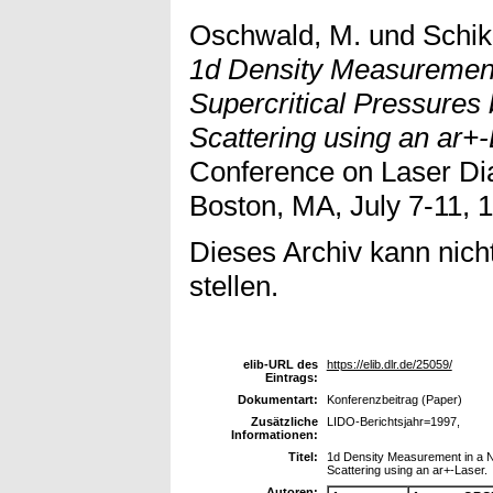
Oschwald, M.
und
Schik
1d Density Measurement 
Supercritical Pressure
Scattering using an ar+-
Conference on Laser Di
Boston, MA, July 7-11, 
Dieses Archiv kann nicht
stellen.
elib-URL des
https://elib.dlr.de/25059/
Eintrags:
Dokumentart:
Konferenzbeitrag (Paper)
Zusätzliche
LIDO-Berichtsjahr=1997,
Informationen:
Titel:
1d Density Measurement in a N
Scattering using an ar+-Laser.
Autoren: