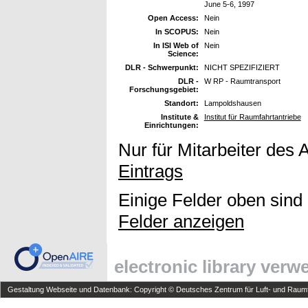
June 5-6, 1997
Open Access:
Nein
In SCOPUS:
Nein
In ISI Web of
Nein
Science:
DLR - Schwerpunkt:
NICHT SPEZIFIZIERT
DLR -
W RP - Raumtransport
Forschungsgebiet:
Standort:
Lampoldshausen
Institute &
Institut für Raumfahrtantriebe
Einrichtungen:
Nur für Mitarbeiter des 
Eintrags
Einige Felder oben sind
Felder anzeigen
electronic library ver
Gestaltung Webseite und Datenbank: Copyright © Deutsches Zentrum für Luft- und Raumfa