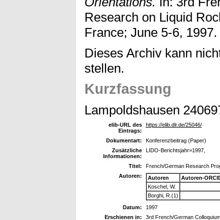
Orientations.
In: 3rd Fr
Research on Liquid Rock
France; June 5-6, 1997.
Dieses Archiv kann nicht
stellen.
Kurzfassung
Lampoldshausen 24069
elib-URL des
https://elib.dlr.de/25046/
Eintrags:
Dokumentart:
Konferenzbeitrag (Paper)
Zusätzliche
LIDO-Berichtsjahr=1997,
Informationen:
Titel:
French/German Research Progr
Autoren:
Autoren
Autoren-ORCI
Koschel, W.
Borghi, R.(1)
Datum:
1997
Erschienen in:
3rd French/German Colloquium 