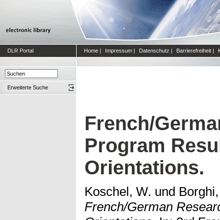
DLR Portal
Home
|
Impressum
|
Datenschutz
|
Barrierefreiheit
|
Erweiterte Suche
French/Germa
Program Resul
Orientations.
Koschel, W.
und
Borghi,
French/German Researc