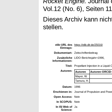
Rocket Engine.
Journal 
Vol.12 (No. 6), Seiten 1
Dieses Archiv kann nicht
stellen.
elib-URL des
https://elib.dlr.de/25016/
Eintrags:
Dokumentart:
Zeitschriftenbeitrag
Zusätzliche
LIDO-Berichtsjahr=1996,
Informationen:
Titel:
Propellant Injection in a Liq
Autoren:
Autoren
Autoren-ORCID-
Mayer, W.
Tamura, H.
Datum:
1996
Erschienen in:
Journal of Propulsion and Pow
Open Access:
Nein
In SCOPUS:
Nein
In ISI Web of
Ja
Science: