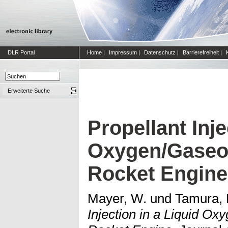
DLR Portal
Home
|
Impressum
|
Datenschutz
|
Barrierefreiheit
|
Erweiterte Suche
Propellant Inje
Oxygen/Gaseo
Rocket Engine
Mayer, W.
und
Tamura, 
Injection in a Liquid O