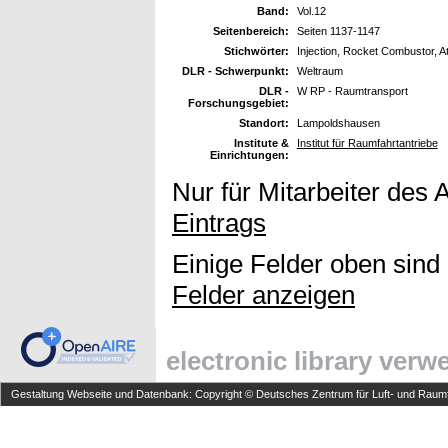
Band:
Vol.12
Seitenbereich:
Seiten 1137-1147
Stichwörter:
Injection, Rocket Combustor, At
DLR - Schwerpunkt:
Weltraum
DLR -
W RP - Raumtransport
Forschungsgebiet:
Standort:
Lampoldshausen
Institute &
Institut für Raumfahrtantriebe
Einrichtungen:
Nur für Mitarbeiter des 
Eintrags
Einige Felder oben sind
Felder anzeigen
electronic library ver
Gestaltung Webseite und Datenbank: Copyright © Deutsches Zentrum für Luft- und Raumfa