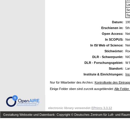
Li
Sc
Sy
Datum:
19
Erschienen in:
5th
Open Access:
Ne
In SCOPUS:
Ne
In ISI Web of Science:
Ne
Stichwörter:
Roc
DLR - Schwerpunkt:
NI
DLR - Forschungsgebiet:
W 
Standort:
La
Institute & Einrichtungen:
Ins
Nur für Mitarbeiter des Archivs:
Kontrollseite des Eintrag
Einige Felder oben sind zurzeit ausgeblendet:
Alle Felder
electronic library verwendet
EPrints 3.3.12
Gestaltung Webseite und Datenbank: Copyright © Deutsches Zentrum für Luft- und Raumfa