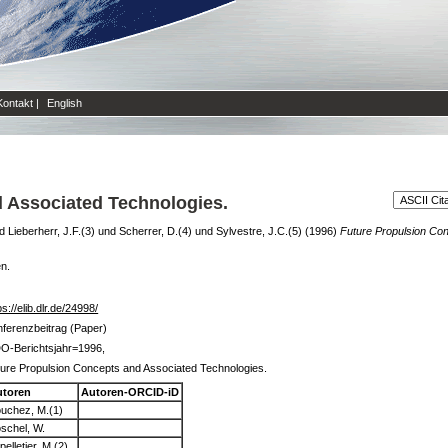
Kontakt
|
English
 Associated Technologies.
d
Lieberherr, J.F.(3)
und
Scherrer, D.(4)
und
Sylvestre, J.C.(5)
(1996)
Future Propulsion Co
en.
ps://elib.dlr.de/24998/
ferenzbeitrag (Paper)
O-Berichtsjahr=1996,
ure Propulsion Concepts and Associated Technologies.
utoren
Autoren-ORCID-iD
uchez, M.(1)
schel, W.
pelletier, M.(2)