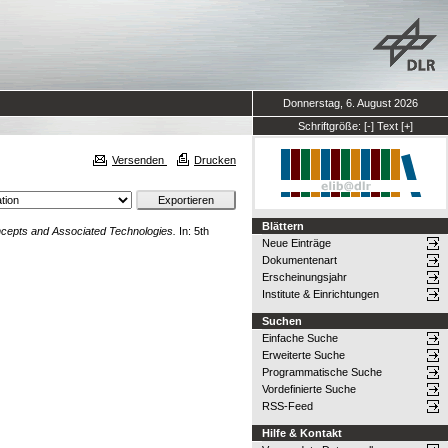
Donnerstag, 6. August 2026
Schriftgröße:
[-]
Text
[+]
Versenden
Drucken
Blättern
ncepts and Associated Technologies.
In: 5th
Neue Einträge
Dokumentenart
Erscheinungsjahr
Institute & Einrichtungen
Suchen
Einfache Suche
Erweiterte Suche
Programmatische Suche
Vordefinierte Suche
RSS-Feed
Hilfe & Kontakt