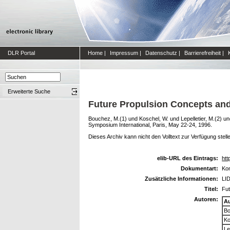
DLR Portal
Home
|
Impressum
|
Datenschutz
|
Barrierefreiheit
|
Erweiterte Suche
Future Propulsion Concepts and
Bouchez, M.(1)
und
Koschel, W.
und
Lepelletier, M.(2)
un
Symposium International, Paris, May 22-24, 1996.
Dieses Archiv kann nicht den Volltext zur Verfügung stell
elib-URL des Eintrags:
htt
Dokumentart:
Kon
Zusätzliche Informationen:
LID
Titel:
Fut
Autoren:
A
Bo
Ko
Le