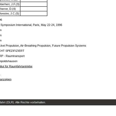
eberherr, J.F.(3)
herrer, D.(4)
lvestre, J.C.(5)
96
 Symposium International, Paris, May 22-24, 1996
in
in
in
ket Propulsion, Air-Breathing Propulsion, Future Propulsion Systems
CHT SPEZIFIZIERT
RP - Raumtransport
mpoldshausen
titut für Raumfahrtantriebe
s
 anzeigen
hrt (DLR). Alle Rechte vorbehalten.