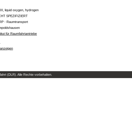
X, liquid oxygen, hydrogen
CHT SPEZIFIZIERT
RP - Raumtransport
mpoldshausen
titut für Raumfahrtantriebe
s
 anzeigen
hrt (DLR). Alle Rechte vorbehalten.