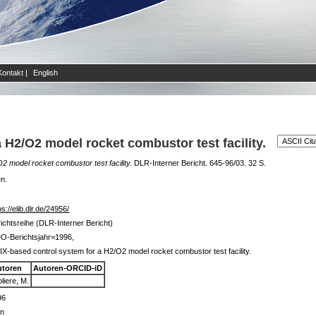
Kontakt
|
English
 H2/O2 model rocket combustor test facility.
 model rocket combustor test facility.
DLR-Interner Bericht. 645-96/03. 32 S.
en.
ps://elib.dlr.de/24956/
ichtsreihe (DLR-Interner Bericht)
O-Berichtsjahr=1996,
X-based control system for a H2/O2 model rocket combustor test facility.
utoren
Autoren-ORCID-iD
liere, M.
96
in