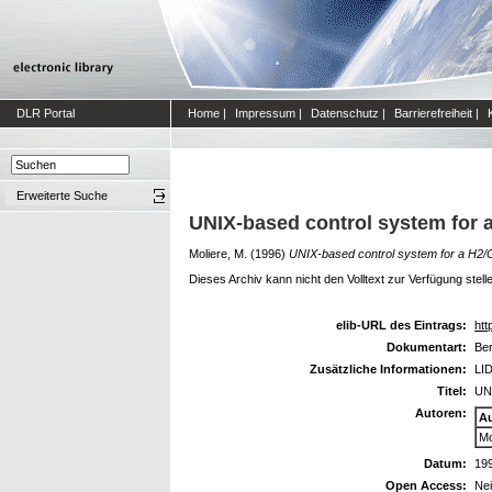
DLR Portal
Home
|
Impressum
|
Datenschutz
|
Barrierefreiheit
|
Erweiterte Suche
UNIX-based control system for a
Moliere, M.
(1996)
UNIX-based control system for a H2/O2
Dieses Archiv kann nicht den Volltext zur Verfügung stell
elib-URL des Eintrags:
htt
Dokumentart:
Ber
Zusätzliche Informationen:
LID
Titel:
UNI
Autoren:
A
Mo
Datum:
19
Open Access:
Ne