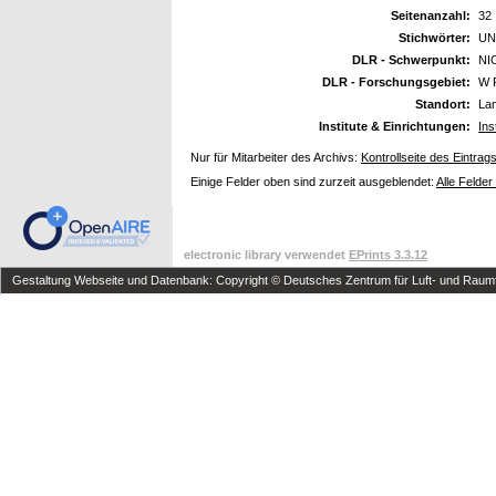
Seitenanzahl:
32
Stichwörter:
UNI
DLR - Schwerpunkt:
NI
DLR - Forschungsgebiet:
W 
Standort:
La
Institute & Einrichtungen:
Ins
Nur für Mitarbeiter des Archivs:
Kontrollseite des Eintrag
Einige Felder oben sind zurzeit ausgeblendet:
Alle Felder
electronic library verwendet
EPrints 3.3.12
Gestaltung Webseite und Datenbank: Copyright © Deutsches Zentrum für Luft- und Raumfa