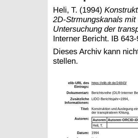
Heli, T.
(1994)
Konstrukt
2D-Strmungskanals mit
Untersuchung der transp
Interner Bericht. IB 643
Dieses Archiv kann nicht
stellen.
elib-URL des
https://elib.dlr.de/24843/
Eintrags:
Dokumentart:
Berichtsreihe (DLR-Interner Be
Zusätzliche
LIDO-Berichtsjahr=1994,
Informationen:
Titel:
Konstruktion und Auslegung e
der transpirativen Khlung.
Autoren:
Autoren
Autoren-ORCID-iD
Heli, T.
Datum:
1994