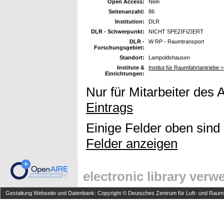
Open Access:
Nein
Seitenanzahl:
86
Institution:
DLR
DLR - Schwerpunkt:
NICHT SPEZIFIZIERT
DLR -
W RP - Raumtransport
Forschungsgebiet:
Standort:
Lampoldshausen
Institute &
Institut für Raumfahrtantriebe 
Einrichtungen:
Nur für Mitarbeiter des 
Eintrags
Einige Felder oben sind
Felder anzeigen
electronic library ver
Gestaltung Webseite und Datenbank: Copyright © Deutsches Zentrum für Luft- und Raumfa