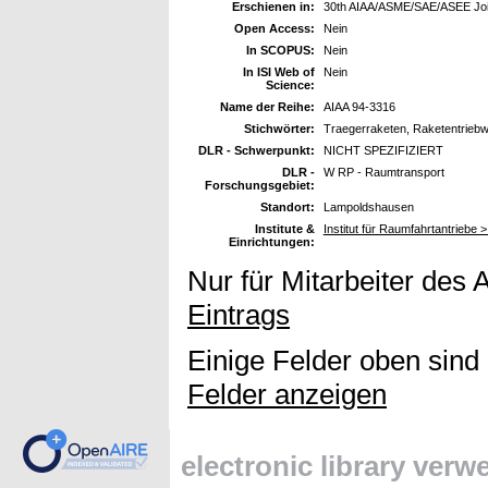
Erschienen in:
30th AIAA/ASME/SAE/ASEE Joint
Open Access:
Nein
In SCOPUS:
Nein
In ISI Web of
Nein
Science:
Name der Reihe:
AIAA 94-3316
Stichwörter:
Traegerraketen, Raketentrieb
DLR - Schwerpunkt:
NICHT SPEZIFIZIERT
DLR -
W RP - Raumtransport
Forschungsgebiet:
Standort:
Lampoldshausen
Institute &
Institut für Raumfahrtantriebe 
Einrichtungen:
Nur für Mitarbeiter des 
Eintrags
Einige Felder oben sind
Felder anzeigen
electronic library ver