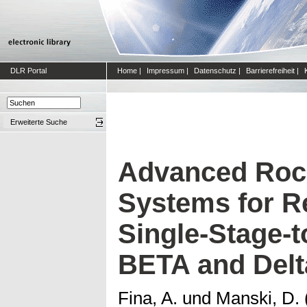
DLR Portal
Home
|
Impressum
|
Datenschutz
|
Barrierefreiheit
|
Erweiterte Suche
Advanced Rock
Systems for Re
Single-Stage-t
BETA and Delta
Fina, A.
und
Manski, D.