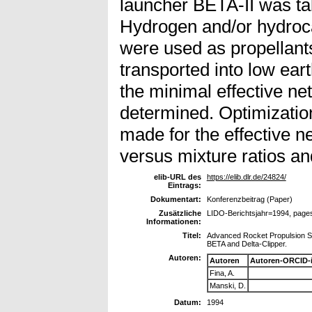
launcher BETA-II was ta
Hydrogen and/or hydroc
were used as propellant
transported into low ea
the minimal effective ne
determined. Optimizatio
made for the effective 
versus mixture ratios a
elib-URL des
https://elib.dlr.de/24824/
Eintrags:
Dokumentart:
Konferenzbeitrag (Paper)
Zusätzliche
LIDO-Berichtsjahr=1994, page
Informationen:
Titel:
Advanced Rocket Propulsion Sys
BETA and Delta-Clipper.
Autoren:
Autoren
Autoren-ORCID-
Fina, A.
Manski, D.
Datum:
1994