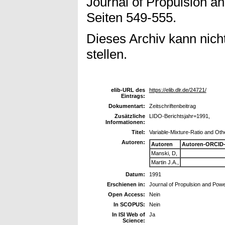
Journal of Propulsion an
Seiten 549-555.
Dieses Archiv kann nicht
stellen.
elib-URL des
https://elib.dlr.de/24721/
Eintrags:
Dokumentart:
Zeitschriftenbeitrag
Zusätzliche
LIDO-Berichtsjahr=1991,
Informationen:
Titel:
Variable-Mixture-Ratio and Oth
Autoren:
Autoren
Autoren-ORCID-
Manski, D,
Martin J.A.,
Datum:
1991
Erschienen in:
Journal of Propulsion and Pow
Open Access:
Nein
In SCOPUS:
Nein
In ISI Web of
Ja
Science: