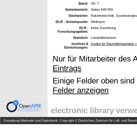
Band:
Vol. 7
Seitenbereich:
Seiten 549-555
Stichwörter:
Raketentechnik, Systemanaly
DLR - Schwerpunkt:
Weltraum
DLR -
keine Zuordnung
Forschungsgebiet:
Standort:
Lampoldshausen
Institute &
Institut für Raumfahrtantriebe 
Einrichtungen:
Nur für Mitarbeiter des 
Eintrags
Einige Felder oben sind
Felder anzeigen
electronic library ver
Gestaltung Webseite und Datenbank: Copyright © Deutsches Zentrum für Luft- und Raumfa