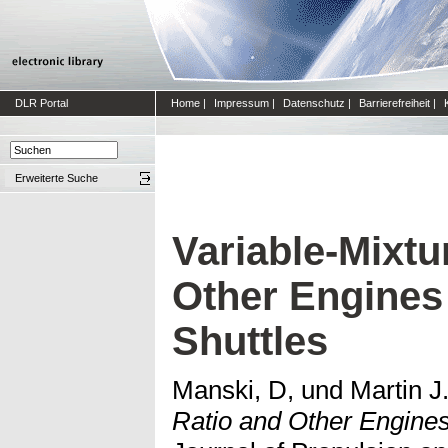
DLR Portal
Home
|
Impressum
|
Datenschutz
|
Barrierefreiheit
|
Erweiterte Suche
Variable-Mixtu
Other Engines
Shuttles
Manski, D,
und
Martin J
Ratio and Other Engines