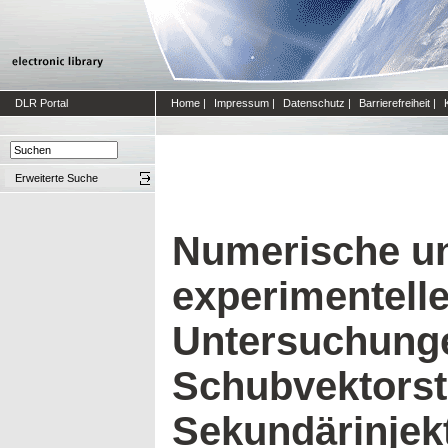
DLR Portal
Home
|
Impressum
|
Datenschutz
|
Barrierefreiheit
|
Erweiterte Suche
Numerische u
experimentell
Untersuchung
Schubvektorst
Sekundärinjek