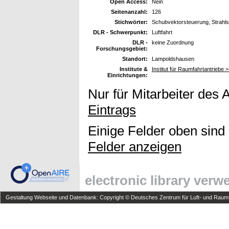
Open Access:
Nein
Seitenanzahl:
126
Stichwörter:
Schubvektorsteuerung, Strahls
DLR - Schwerpunkt:
Luftfahrt
DLR -
keine Zuordnung
Forschungsgebiet:
Standort:
Lampoldshausen
Institute &
Institut für Raumfahrtantriebe 
Einrichtungen:
Nur für Mitarbeiter des 
Eintrags
Einige Felder oben sind
Felder anzeigen
electronic library ver
Gestaltung Webseite und Datenbank: Copyright © Deutsches Zentrum für Luft- und Raumfa