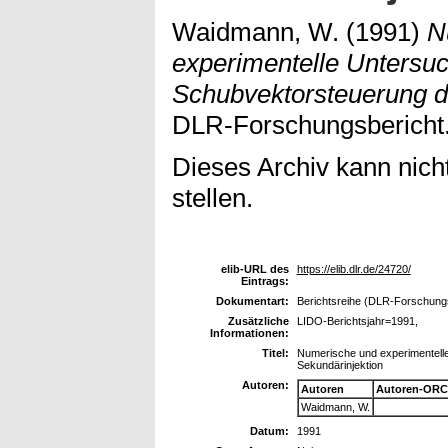
Waidmann, W.
(1991)
N
experimentelle Untersu
Schubvektorsteuerung d
DLR-Forschungsbericht. 
Dieses Archiv kann nicht
stellen.
elib-URL des
https://elib.dlr.de/24720/
Eintrags:
Dokumentart:
Berichtsreihe (DLR-Forschungsb
Zusätzliche
LIDO-Berichtsjahr=1991,
Informationen:
Titel:
Numerische und experimentell
Sekundärinjektion
Autoren:
Autoren
Autoren-ORC
Waidmann, W.
Datum:
1991