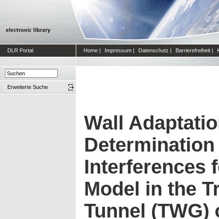
DLR Portal
Home
|
Impressum
|
Datenschutz
|
Barrierefreiheit
|
Erweiterte Suche
Wall Adaptati
Determination 
Interferences 
Model in the 
Tunnel (TWG) 