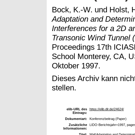
Bock, K.-W.
und
Holst, H
Adaptation and Determin
Interferences for a 2D a
Transonic Wind Tunnel
Proceedings 17th ICIAS
School Monterey, CA, U
Oktober 1997.
Dieses Archiv kann nicht
stellen.
elib-URL des
https://elib.dlr.de/24624/
Eintrags:
Dokumentart:
Konferenzbeitrag (Paper)
Zusätzliche
LIDO-Berichtsjahr=1997, page
Informationen:
Titel:
Wall Adaptation and Determinati