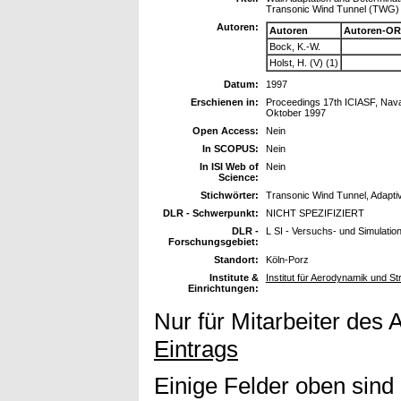
Transonic Wind Tunnel (TWG) 
Autoren:
Autoren
Autoren-OR
Bock, K.-W.
Holst, H. (V) (1)
Datum:
1997
Erschienen in:
Proceedings 17th ICIASF, Nava
Oktober 1997
Open Access:
Nein
In SCOPUS:
Nein
In ISI Web of
Nein
Science:
Stichwörter:
Transonic Wind Tunnel, Adapti
DLR - Schwerpunkt:
NICHT SPEZIFIZIERT
DLR -
L SI - Versuchs- und Simulatio
Forschungsgebiet:
Standort:
Köln-Porz
Institute &
Institut für Aerodynamik und 
Einrichtungen:
Nur für Mitarbeiter des 
Eintrags
Einige Felder oben sind