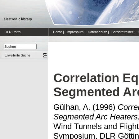
DLR Portal
Home
|
Impressum
|
Datenschutz
|
Barrierefreiheit
|
Erweiterte Suche
Correlation Eq
Segmented Arc
Gülhan, A.
(1996)
Correl
Segmented Arc Heaters
Wind Tunnels and Flight 
Symposium, DLR Götting