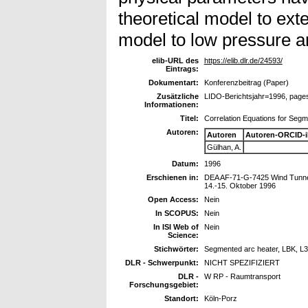
theoretical model to exte
model to low pressure a
elib-URL des
https://elib.dlr.de/24593/
Eintrags:
Dokumentart:
Konferenzbeitrag (Paper)
Zusätzliche
LIDO-Berichtsjahr=1996, page
Informationen:
Titel:
Correlation Equations for Segm
Autoren:
Autoren
Autoren-ORCID-
Gülhan, A.
Datum:
1996
Erschienen in:
DEA AF-71-G-7425 Wind Tunnels
14.-15. Oktober 1996
Open Access:
Nein
In SCOPUS:
Nein
In ISI Web of
Nein
Science:
Stichwörter:
Segmented arc heater, LBK, L3K
DLR - Schwerpunkt:
NICHT SPEZIFIZIERT
DLR -
W RP - Raumtransport
Forschungsgebiet:
Standort:
Köln-Porz