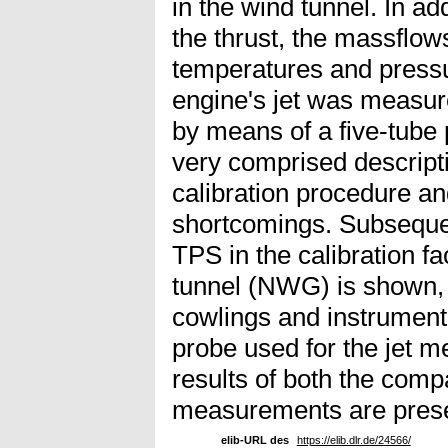
in the wind tunnel. In a
the thrust, the massflows
temperatures and pressur
engine's jet was measure
by means of a five-tube
very comprised descript
calibration procedure a
shortcomings. Subsequent
TPS in the calibration fa
tunnel (NWG) is shown, i
cowlings and instrumenta
probe used for the jet m
results of both the comp
measurements are pres
elib-URL des
https://elib.dlr.de/24566/