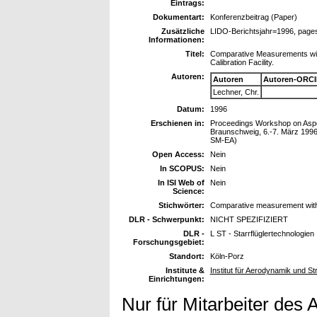
Eintrags:
Dokumentart:
Konferenzbeitrag (Paper)
Zusätzliche
LIDO-Berichtsjahr=1996, page
Informationen:
Titel:
Comparative Measurements with
Calibration Facility.
Autoren:
Autoren
Autoren-ORCI
Lechner, Chr.
Datum:
1996
Erschienen in:
Proceedings Workshop on Aspect
Braunschweig, 6.-7. März 1996
SM-EA)
Open Access:
Nein
In SCOPUS:
Nein
In ISI Web of
Nein
Science:
Stichwörter:
Comparative measurement with
DLR - Schwerpunkt:
NICHT SPEZIFIZIERT
DLR -
L ST - Starrflüglertechnologien
Forschungsgebiet:
Standort:
Köln-Porz
Institute &
Institut für Aerodynamik und 
Einrichtungen:
Nur für Mitarbeiter des 