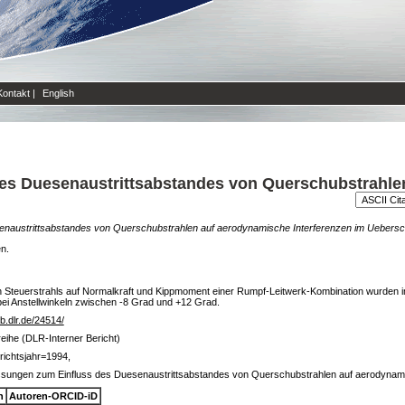
Kontakt
|
English
es Duesenaustrittsabstandes von Querschubstrahle
naustrittsabstandes von Querschubstrahlen auf aerodynamische Interferenzen im Uebersch
en.
 Steuerstrahls auf Normalkraft und Kippmoment einer Rumpf-Leitwerk-Kombination wurden 
bei Anstellwinkeln zwischen -8 Grad und +12 Grad.
lib.dlr.de/24514/
reihe (DLR-Interner Bericht)
ichtsjahr=1994,
sungen zum Einfluss des Duesenaustrittsabstandes von Querschubstrahlen auf aerodynamis
n
Autoren-ORCID-iD