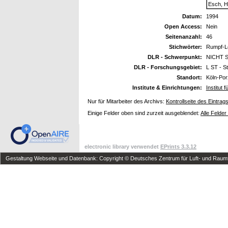
Esch, H
Datum:
1994
Open Access:
Nein
Seitenanzahl:
46
Stichwörter:
Rumpf-Le
DLR - Schwerpunkt:
NICHT S
DLR - Forschungsgebiet:
L ST - St
Standort:
Köln-Por
Institute & Einrichtungen:
Institut
Nur für Mitarbeiter des Archivs:
Kontrollseite des Eintrag
Einige Felder oben sind zurzeit ausgeblendet:
Alle Felder
electronic library verwendet
EPrints 3.3.12
Gestaltung Webseite und Datenbank: Copyright © Deutsches Zentrum für Luft- und Raumfa