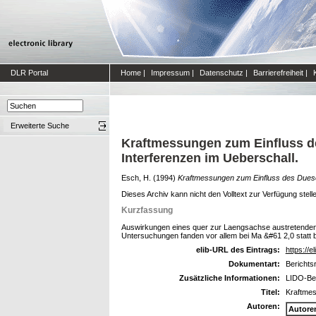
DLR Portal
Home
|
Impressum
|
Datenschutz
|
Barrierefreiheit
|
Erweiterte Suche
Kraftmessungen zum Einfluss d
Interferenzen im Ueberschall.
Esch, H.
(1994)
Kraftmessungen zum Einfluss des Duese
Dieses Archiv kann nicht den Volltext zur Verfügung stell
Kurzfassung
Auswirkungen eines quer zur Laengsachse austretenden
Untersuchungen fanden vor allem bei Ma &#61 2,0 statt 
elib-URL des Eintrags:
https://e
Dokumentart:
Berichts
Zusätzliche Informationen:
LIDO-Ber
Titel:
Kraftmes
Autoren:
Autore