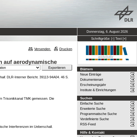
Donnerstag, 6. August 2026
Schriftgröße:
[-]
Text
[+]
Versenden
Drucken
n auf aerodynamische
Blättern
Neue Einträge
all.
DLR-Interner Bericht. 39113-94A04. 46 S.
Dokumentenart
Erscheinungsjahr
Institute & Einrichtungen
Suchen
im Trisonikkanal TMK gemessen. Die
Einfache Suche
Erweiterte Suche
Programmatische Suche
Vordefinierte Suche
RSS-Feed
che Interferenzen im Ueberschall.
Hilfe & Kontakt