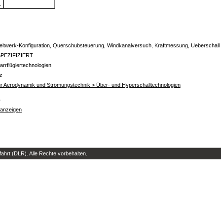
.
itwerk-Konfiguration, Querschubsteuerung, Windkanalversuch, Kraftmessung, Ueberschall
PEZIFIZIERT
arrflüglertechnologien
z
 für Aerodynamik und Strömungstechnik > Über- und Hyperschalltechnologien
s
 anzeigen
hrt (DLR). Alle Rechte vorbehalten.