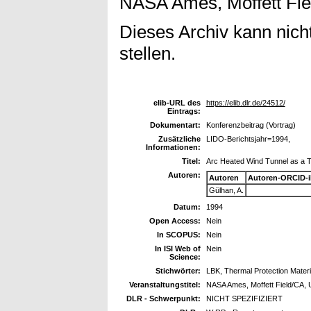
NASA Ames, Moffett Fie
Dieses Archiv kann nicht
stellen.
elib-URL des
https://elib.dlr.de/24512/
Eintrags:
Dokumentart:
Konferenzbeitrag (Vortrag)
Zusätzliche
LIDO-Berichtsjahr=1994,
Informationen:
Titel:
Arc Heated Wind Tunnel as a Too
Autoren:
Autoren
Autoren-ORCID-
Gülhan, A.
Datum:
1994
Open Access:
Nein
In SCOPUS:
Nein
In ISI Web of
Nein
Science:
Stichwörter:
LBK, Thermal Protection Materi
Veranstaltungstitel:
NASA Ames, Moffett Field/CA,
DLR - Schwerpunkt:
NICHT SPEZIFIZIERT