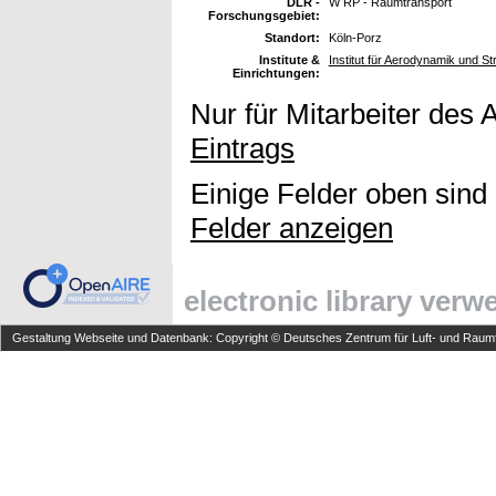
DLR -
W RP - Raumtransport
Forschungsgebiet:
Standort:
Köln-Porz
Institute &
Institut für Aerodynamik und 
Einrichtungen:
Nur für Mitarbeiter des 
Eintrags
Einige Felder oben sind
Felder anzeigen
electronic library ver
Gestaltung Webseite und Datenbank: Copyright © Deutsches Zentrum für Luft- und Raumfa