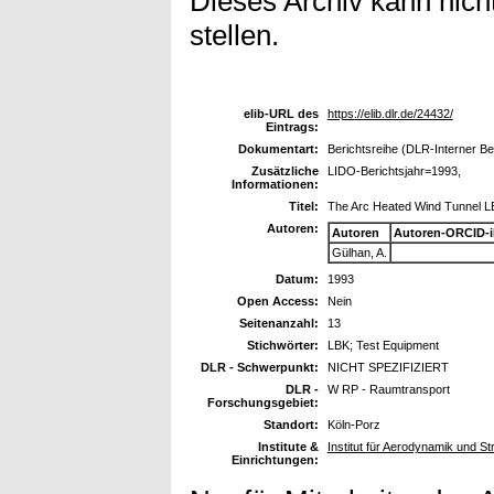
Dieses Archiv kann nicht
stellen.
elib-URL des
https://elib.dlr.de/24432/
Eintrags:
Dokumentart:
Berichtsreihe (DLR-Interner Be
Zusätzliche
LIDO-Berichtsjahr=1993,
Informationen:
Titel:
The Arc Heated Wind Tunnel L
Autoren:
Autoren
Autoren-ORCID-
Gülhan, A.
Datum:
1993
Open Access:
Nein
Seitenanzahl:
13
Stichwörter:
LBK; Test Equipment
DLR - Schwerpunkt:
NICHT SPEZIFIZIERT
DLR -
W RP - Raumtransport
Forschungsgebiet:
Standort:
Köln-Porz
Institute &
Institut für Aerodynamik und 
Einrichtungen: