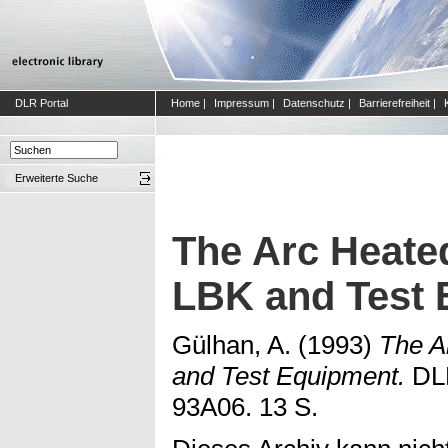
DLR Portal
Home
|
Impressum
|
Datenschutz
|
Barrierefreiheit
|
Erweiterte Suche
The Arc Heate
LBK and Test 
Gülhan, A.
(1993)
The A
and Test Equipment.
DLR
93A06. 13 S.