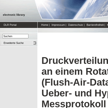
DLR Portal
Home
|
Impressum
|
Datenschutz
|
Barrierefreiheit
|
Erweiterte Suche
Druckverteil
an einem Rota
(Flush-Air-Dat
Ueber- und Hyp
Messprotokoll 