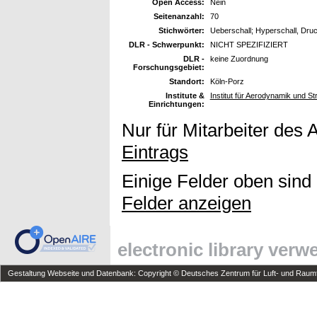
Open Access:
Nein
Seitenanzahl:
70
Stichwörter:
Ueberschall; Hyperschall, Dru
DLR - Schwerpunkt:
NICHT SPEZIFIZIERT
DLR -
keine Zuordnung
Forschungsgebiet:
Standort:
Köln-Porz
Institute &
Institut für Aerodynamik und 
Einrichtungen:
Nur für Mitarbeiter des 
Eintrags
Einige Felder oben sind
Felder anzeigen
electronic library ver
Gestaltung Webseite und Datenbank: Copyright © Deutsches Zentrum für Luft- und Raumfa