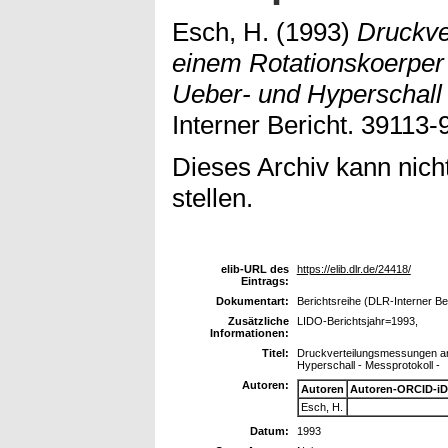
Esch, H.
(1993)
Druckve
einem Rotationskoerper
Ueber- und Hyperschall 
Interner Bericht. 39113-
Dieses Archiv kann nicht
stellen.
elib-URL des
https://elib.dlr.de/24418/
Eintrags:
Dokumentart:
Berichtsreihe (DLR-Interner Be
Zusätzliche
LIDO-Berichtsjahr=1993,
Informationen:
Titel:
Druckverteilungsmessungen an
Hyperschall - Messprotokoll -
Autoren:
Autoren
Autoren-ORCID-iD
Esch, H.
Datum:
1993