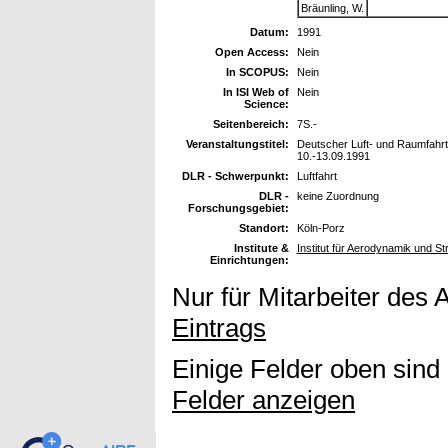
Bräunling, W.
Datum:
1991
Open Access:
Nein
In SCOPUS:
Nein
In ISI Web of
Nein
Science:
Seitenbereich:
7S.-
Veranstaltungstitel:
Deutscher Luft- und Raumfahr
10.-13.09.1991
DLR - Schwerpunkt:
Luftfahrt
DLR -
keine Zuordnung
Forschungsgebiet:
Standort:
Köln-Porz
Institute &
Institut für Aerodynamik und 
Einrichtungen:
Nur für Mitarbeiter des 
Eintrags
Einige Felder oben sind
Felder anzeigen