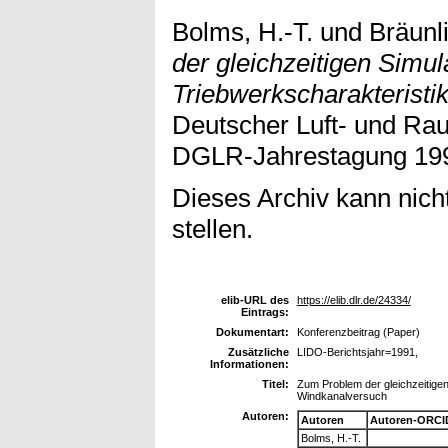
Bolms, H.-T.
und
Bräunl
der gleichzeitigen Simul
Triebwerkscharakteristi
Deutscher Luft- und Ra
DGLR-Jahrestagung 1991
Dieses Archiv kann nicht
stellen.
elib-URL des
https://elib.dlr.de/24334/
Eintrags:
Dokumentart:
Konferenzbeitrag (Paper)
Zusätzliche
LIDO-Berichtsjahr=1991,
Informationen:
Titel:
Zum Problem der gleichzeitigen
Windkanalversuch
Autoren:
Autoren
Autoren-ORCI
Bolms, H.-T.