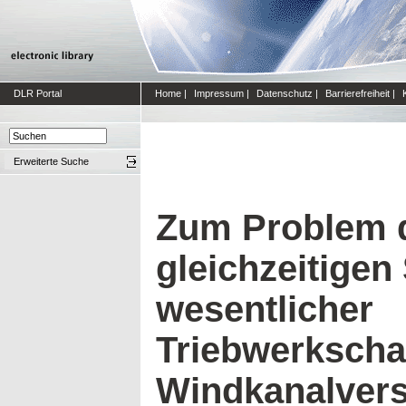
DLR Portal
Home
|
Impressum
|
Datenschutz
|
Barrierefreiheit
|
Erweiterte Suche
Zum Problem 
gleichzeitigen
wesentlicher
Triebwerkschar
Windkanalver