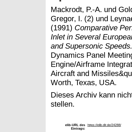
Mackrodt, P.-A.
und
Gold
Gregor, I. (2)
und
Leynae
(1991)
Comparative Perf
Inlet in Several Europe
and Supersonic Speeds
Dynamics Panel Meetin
Engine/Airframe Integra
Aircraft and Missiles&qu
Worth, Texas, USA.
Dieses Archiv kann nicht
stellen.
elib-URL des
https://elib.dlr.de/24288/
Eintrags: