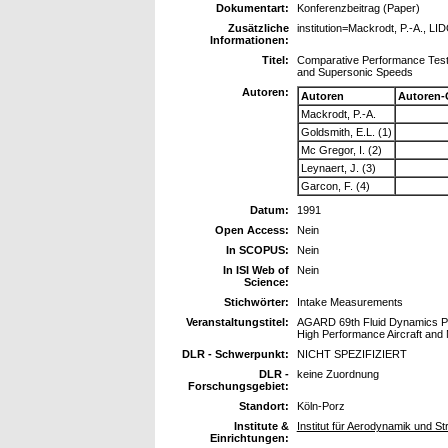
Dokumentart:
Konferenzbeitrag (Paper)
Zusätzliche
institution=Mackrodt, P.-A., L
Informationen:
Titel:
Comparative Performance Tests 
and Supersonic Speeds
Autoren:
Autoren
Autoren-
Mackrodt, P.-A.
Goldsmith, E.L. (1)
Mc Gregor, I. (2)
Leynaert, J. (3)
Garcon, F. (4)
Datum:
1991
Open Access:
Nein
In SCOPUS:
Nein
In ISI Web of
Nein
Science:
Stichwörter:
Intake Measurements
Veranstaltungstitel:
AGARD 69th Fluid Dynamics Pan
High Performance Aircraft and 
DLR - Schwerpunkt:
NICHT SPEZIFIZIERT
DLR -
keine Zuordnung
Forschungsgebiet:
Standort:
Köln-Porz
Institute &
Institut für Aerodynamik und 
Einrichtungen: