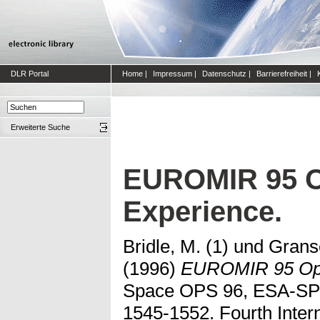
DLR Portal
Home
|
Impressum
|
Datenschutz
|
Barrierefreiheit
|
Erweiterte Suche
EUROMIR 95 O
Experience.
Bridle, M. (1)
und
Granse
(1996)
EUROMIR 95 Ope
Space OPS 96, ESA-SP-3
1545-1552. Fourth Inte