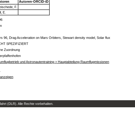
utoren
Autoren-ORCID-iD
ischede, F.
l, E.
96
in
s 96, Drag Acceleration on Mars Orbiters, Stewart density model, Solar flux
CHT SPEZIFIZIERT
ine Zuordnung
erpfaffenhofen
mflugbetrieb und Astronautentraining > Hauptabteilung Raumflugmissionen
s
 anzeigen
hrt (DLR). Alle Rechte vorbehalten.