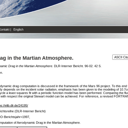
Kontakt
|
English
g in the Martian Atmosphere.
amic Drag in the Martian Atmosphere.
DLR-Interner Bericht. 96-02. 42 S.
en.
dynamic drag computation is discussed in the framework of the Mars 96 project. To this end t
antly depends on the incident solar radiation, emphasis has been given to the modeling of 10.7
cle a least-squares fit with a periodic function model has been performed. Comparing the flux
 with respect the original Stewart model can be achieved. For reference, a revised FORTRAN
ps://elib.dlr.de/24195/
ichtsreihe (DLR-Interner Bericht)
O-Berichtsjahr=1997,
putation of Aerodynamic Drag in the Martian Atmosphere.