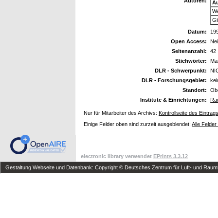
Autoren:
A
We
Gil
Datum:
19
Open Access:
Ne
Seitenanzahl:
42
Stichwörter:
Mar
DLR - Schwerpunkt:
NI
DLR - Forschungsgebiet:
ke
Standort:
Ob
Institute & Einrichtungen:
Rau
Nur für Mitarbeiter des Archivs:
Kontrollseite des Eintrag
Einige Felder oben sind zurzeit ausgeblendet:
Alle Felder
electronic library verwendet
EPrints 3.3.12
Gestaltung Webseite und Datenbank: Copyright © Deutsches Zentrum für Luft- und Raumfa