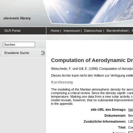
DLR Portal
Home
|
Impressum
|
Datenschutz
|
Barrierefreiheit
|
Erweiterte Suche
Computation of Aerodynamic Dra
Weischede, F.
und
Gill, E.
(1996)
Computation of Aerodyn
Dieses Archiv kann nicht den Volltext zur Verfügung stell
Kurzfassung
The modeling of the Martian atmospheric density for aero
comprising a critical review. Since the density signifi- c
temperature. Making use data from a new solar activity cy
model reveals, however, that no substantial improvement
in the appendix.
elib-URL des Eintrags:
htt
Dokumentart:
Ber
Zusätzliche Informationen:
LID
Titel:
Com