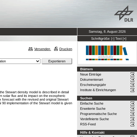
Samstag, 8. August 2026
Schriftgröße:
[-]
Text
[+]
Versenden
Drucken
Blättern
Neue Einträge
Dokumentenart
Erscheinungsjahr
Institute & Einrichtungen
he Stewart density model is described in detail
cm solar flux and its impact on the exospheric
Suchen
 forecast with the revised and original Stewart
 90 implementation of the Stewart model is given
Einfache Suche
Erweiterte Suche
Programmatische Suche
Vordefinierte Suche
RSS-Feed
Hilfe & Kontakt