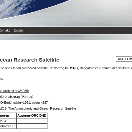
Kontakt
|
English
ean Research Satellite
c and Ocean Research Satellite.
In: Vortrag bei ISRO, Bangalore im Rahmen der deutsch/
en.
ps://elib.dlr.de/24035/
ferenzbeitrag (Vortrag)
DO-Berichtsjahr=1991, pages=237,
MOS, The Atmospheric and Ocean Research Satellite
utoren
Autoren-ORCID-iD
ls, J.
eholzer, C.