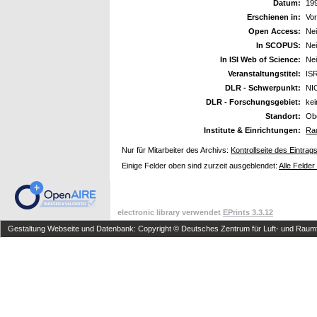
Datum:
19
Erschienen in:
Vor
Open Access:
Ne
In SCOPUS:
Ne
In ISI Web of Science:
Ne
Veranstaltungstitel:
ISR
DLR - Schwerpunkt:
NI
DLR - Forschungsgebiet:
ke
Standort:
Ob
Institute & Einrichtungen:
Rau
Nur für Mitarbeiter des Archivs:
Kontrollseite des Eintrag
Einige Felder oben sind zurzeit ausgeblendet:
Alle Felder
electronic library verwendet
EPrints 3.3.12
Gestaltung Webseite und Datenbank: Copyright © Deutsches Zentrum für Luft- und Raumfa