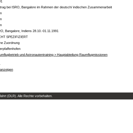
91
trag bei ISRO, Bangalore im Rahmen der deutsch/ indischen Zusammenarbeit
in
in
in
O, Bangalore, Indiens 28.10.-01.11.1991
CHT SPEZIFIZIERT
ine Zuordnung
erpfaffenhofen
mflugbetrieb und Astronautentraining > Hauptabteilung Raumflugmissionen
s
 anzeigen
hrt (DLR). Alle Rechte vorbehalten.