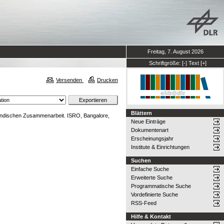
Freitag, 7. August 2026
Schriftgröße:
[-]
Text
[+]
Versenden
Drucken
Blättern
 indischen Zusammenarbeit. ISRO, Bangalore,
Neue Einträge
Dokumentenart
Erscheinungsjahr
Institute & Einrichtungen
Suchen
Einfache Suche
Erweiterte Suche
Programmatische Suche
Vordefinierte Suche
RSS-Feed
Hilfe & Kontakt