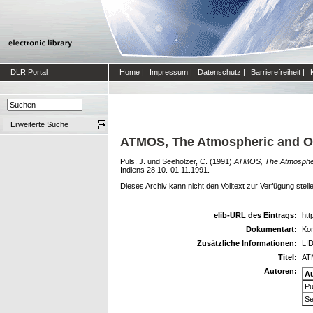
DLR Portal
Home
|
Impressum
|
Datenschutz
|
Barrierefreiheit
|
Erweiterte Suche
ATMOS, The Atmospheric and Oc
Puls, J.
und
Seeholzer, C.
(1991)
ATMOS, The Atmospheri
Indiens 28.10.-01.11.1991.
Dieses Archiv kann nicht den Volltext zur Verfügung stell
elib-URL des Eintrags:
htt
Dokumentart:
Kon
Zusätzliche Informationen:
LI
Titel:
AT
Autoren:
A
Pu
Se