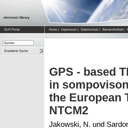
DLR Portal
Home
|
Impressum
|
Datenschutz
|
Barrierefreiheit
|
Erweiterte Suche
GPS - based T
in sompovison 
the European
NTCM2
Jakowski, N.
und
Sardon