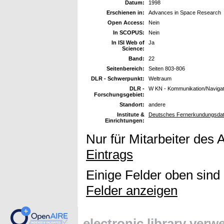
Datum:
1998
Erschienen in:
Advances in Space Research
Open Access:
Nein
In SCOPUS:
Nein
In ISI Web of
Ja
Science:
Band:
22
Seitenbereich:
Seiten 803-806
DLR - Schwerpunkt:
Weltraum
DLR -
W KN - Kommunikation/Navigat
Forschungsgebiet:
Standort:
andere
Institute &
Deutsches Fernerkundungsdat
Einrichtungen:
Nur für Mitarbeiter des 
Eintrags
Einige Felder oben sind
Felder anzeigen
electronic library ver