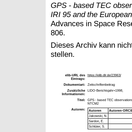
GPS - based TEC observ
IRI 95 and the Europe
Advances in Space Resea
806.
Dieses Archiv kann nicht
stellen.
elib-URL des
https://elib.dlr.de/23963/
Eintrags:
Dokumentart:
Zeitschriftenbeitrag
Zusätzliche
LIDO-Berichtsjahr=1998,
Informationen:
Titel:
GPS - based TEC observations
NTCM2
Autoren:
Autoren
Autoren-ORCI
Jakowski, N.
Sardon, E.
Schlüter, S.