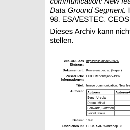
communication: New fea
Data Ground Segment.
98. ESA/ESTEC. CEOS
Dieses Archiv kann nicht
stellen.
elib-URL des
https://elib.dlr.de/23924/
Eintrags:
Dokumentart:
Konferenzbeitrag (Paper)
Zusätzliche
LIDO-Berichtsjahr=1997,
Informationen:
Titel:
Image communication: New fea
Autoren:
Autoren
Autoren-
Benz, Ursula
Datcu, Mihai
Schwarz, Gottfried
Seidel, Klaus
Datum:
1998
Erschienen in:
CEOS SAR Workshop 98