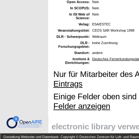
Open Access:
Nein
In SCOPUS:
Nein
In ISI Web of
Nein
Science:
Verlag:
ESA/ESTEC
Veranstaltungstitel:
CEOS SAR Workshop 1998
DLR - Schwerpunkt:
Weltraum
DLR -
keine Zuordnung
Forschungsgebiet:
Standort:
andere
Institute &
Deutsches Fernerkundungsdat
Einrichtungen:
Nur für Mitarbeiter des 
Eintrags
Einige Felder oben sind
Felder anzeigen
electronic library ver
Gestaltung Webseite und Datenbank: Copyright © Deutsches Zentrum für Luft- und Raumfa