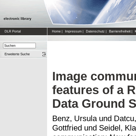
DLR Portal
Home
|
Impressum
|
Datenschutz
|
Barrierefreiheit
|
Erweiterte Suche
Image commun
features of a
Data Ground 
Benz, Ursula
und
Datcu,
Gottfried
und
Seidel, Kl