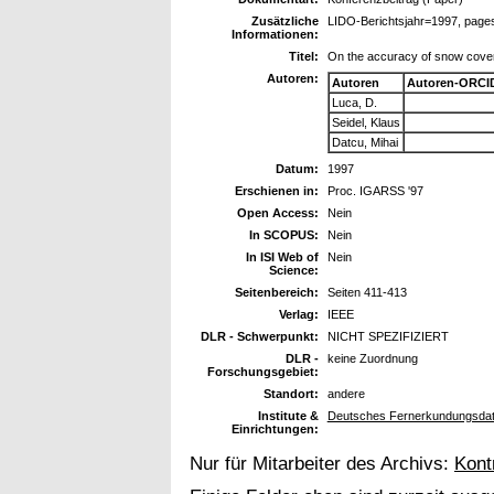
Zusätzliche
LIDO-Berichtsjahr=1997, page
Informationen:
Titel:
On the accuracy of snow cover 
Autoren:
Autoren
Autoren-ORCI
Luca, D.
Seidel, Klaus
Datcu, Mihai
Datum:
1997
Erschienen in:
Proc. IGARSS '97
Open Access:
Nein
In SCOPUS:
Nein
In ISI Web of
Nein
Science:
Seitenbereich:
Seiten 411-413
Verlag:
IEEE
DLR - Schwerpunkt:
NICHT SPEZIFIZIERT
DLR -
keine Zuordnung
Forschungsgebiet:
Standort:
andere
Institute &
Deutsches Fernerkundungsdat
Einrichtungen:
Nur für Mitarbeiter des Archivs:
Kont