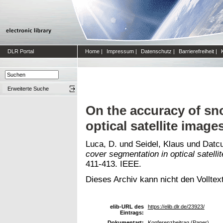
DLR Portal
Home
|
Impressum
|
Datenschutz
|
Barrierefreiheit
|
Erweiterte Suche
On the accuracy of sn
optical satellite images
Luca, D.
und
Seidel, Klaus
und
Datcu
cover segmentation in optical satelli
411-413. IEEE.
Dieses Archiv kann nicht den Volltext
elib-URL des
https://elib.dlr.de/23923/
Eintrags:
Dokumentart:
Konferenzbeitrag (Paper)