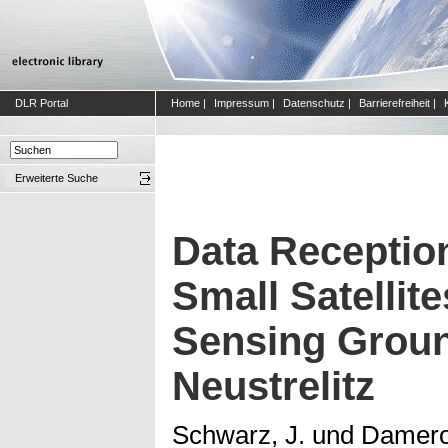
DLR Portal
Home
|
Impressum
|
Datenschutz
|
Barrierefreiheit
|
Erweiterte Suche
Data Receptio
Small Satellit
Sensing Groun
Neustrelitz
Schwarz, J.
und
Damero