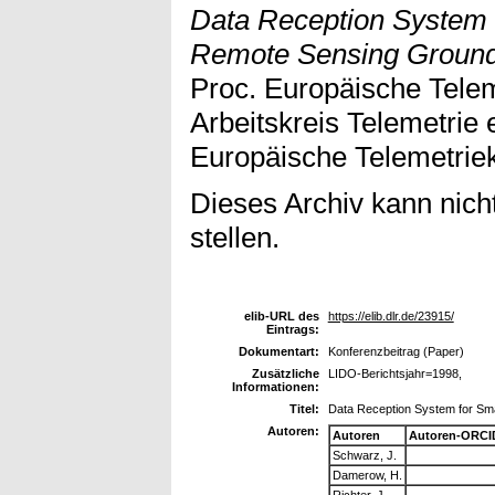
Data Reception System fo
Remote Sensing Ground S
Proc. Europäische Tele
Arbeitskreis Telemetrie 
Europäische Telemetriek
Dieses Archiv kann nicht
stellen.
elib-URL des
https://elib.dlr.de/23915/
Eintrags:
Dokumentart:
Konferenzbeitrag (Paper)
Zusätzliche
LIDO-Berichtsjahr=1998,
Informationen:
Titel:
Data Reception System for Smal
Autoren:
Autoren
Autoren-ORCI
Schwarz, J.
Damerow, H.
Richter, J.