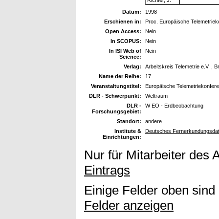
Datum:
1998
Erschienen in:
Proc. Europäische Telemetriek
Open Access:
Nein
In SCOPUS:
Nein
In ISI Web of
Nein
Science:
Verlag:
Arbeitskreis Telemetrie e.V. ,
Name der Reihe:
17
Veranstaltungstitel:
Europäische Telemetriekonfere
DLR - Schwerpunkt:
Weltraum
DLR -
W EO - Erdbeobachtung
Forschungsgebiet:
Standort:
andere
Institute &
Deutsches Fernerkundungsdat
Einrichtungen:
Nur für Mitarbeiter des 
Eintrags
Einige Felder oben sind
Felder anzeigen