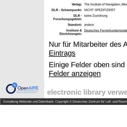
Verlag:
The Institute of Navigation, Ale
DLR - Schwerpunkt:
NICHT SPEZIFIZIERT
DLR -
keine Zuordnung
Forschungsgebiet:
Standort:
andere
Institute &
Deutsches Fernerkundungsdat
Einrichtungen:
Nur für Mitarbeiter des 
Eintrags
Einige Felder oben sind
Felder anzeigen
electronic library ver
Gestaltung Webseite und Datenbank: Copyright © Deutsches Zentrum für Luft- und Raumfa