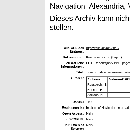
Navigation, Alexandria, 
Dieses Archiv kann nicht
stellen.
elib-URL des
https://elib.dlr.de/23849/
Eintrags:
Dokumentart:
Konferenzbeitrag (Paper)
Zusätzliche
LIDO-Berichtsjahr=1996, page
Informationen:
Titel:
Tranformation parameters be
Autoren:
Autoren
Autoren-ORCI
Rossbach, H.
Habrich, H.
Zarraoa, N.
Datum:
1996
Erschienen in:
Institute of Navigation Interna
Open Access:
Nein
In SCOPUS:
Nein
In ISI Web of
Nein
Science: