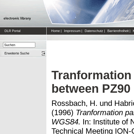
DLR Portal
Home
|
Impressum
|
Datenschutz
|
Barrierefreiheit
|
Erweiterte Suche
Tranformation
between PZ90
Rossbach, H.
und
Habri
(1996)
Tranformation p
WGS84.
In: Institute of
Technical Meeting ION-G