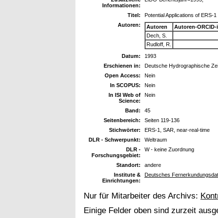
Informationen:
Titel:
Potential Applications of ERS-
Autoren:
Autoren
Autoren-ORCID-
Dech, S.
Rudloff, R.
Datum:
1993
Erschienen in:
Deutsche Hydrographische Zeit
Open Access:
Nein
In SCOPUS:
Nein
In ISI Web of
Nein
Science:
Band:
45
Seitenbereich:
Seiten 119-136
Stichwörter:
ERS-1, SAR, near-real-time
DLR - Schwerpunkt:
Weltraum
DLR -
W - keine Zuordnung
Forschungsgebiet:
Standort:
andere
Institute &
Deutsches Fernerkundungsdat
Einrichtungen:
Nur für Mitarbeiter des Archivs:
Kont
Einige Felder oben sind zurzeit ausg