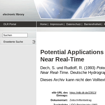
DLR Portal
Home
|
Impressum
|
Datenschutz
|
Barrierefreiheit
|
Erweiterte Suche
Potential Application
Near Real-Time
Dech, S.
und
Rudloff, R.
(1993)
Pote
Near Real-Time.
Deutsche Hydrograph
Dieses Archiv kann nicht den Volltext
elib-URL des
https://elib.dlr.de/23813/
Eintrags:
Dokumentart:
Zeitschriftenbeitrag
Zusätzliche
LIDO-Berichtsjahr=1993,