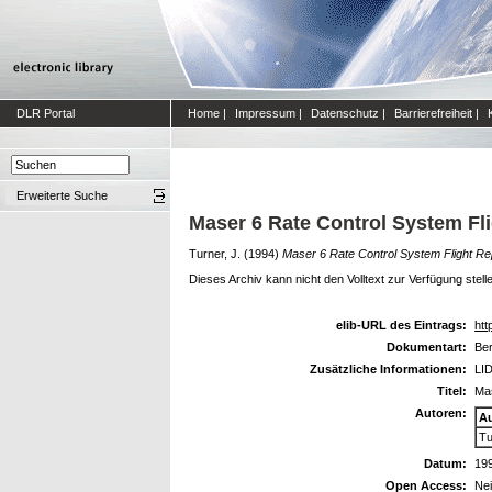
DLR Portal
Home
|
Impressum
|
Datenschutz
|
Barrierefreiheit
|
Erweiterte Suche
Maser 6 Rate Control System Fl
Turner, J.
(1994)
Maser 6 Rate Control System Flight Re
Dieses Archiv kann nicht den Volltext zur Verfügung stell
elib-URL des Eintrags:
htt
Dokumentart:
Ber
Zusätzliche Informationen:
LID
Titel:
Mas
Autoren:
A
Tu
Datum:
19
Open Access:
Ne