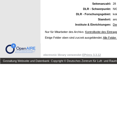
Seitenanzahl:
28
DLR - Schwerpunkt:
NI
DLR - Forschungsgebiet:
ke
Standort:
an
Institute & Einrichtungen:
De
Nur für Mitarbeiter des Archivs:
Kontrollseite des Eintrag
Einige Felder oben sind zurzeit ausgeblendet:
Alle Felder
electronic library verwendet
EPrints 3.3.12
Gestaltung Webseite und Datenbank: Copyright © Deutsches Zentrum für Luft- und Raumfa