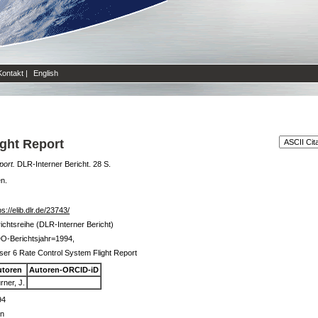
Kontakt
|
English
ight Report
port.
DLR-Interner Bericht. 28 S.
en.
ps://elib.dlr.de/23743/
ichtsreihe (DLR-Interner Bericht)
O-Berichtsjahr=1994,
er 6 Rate Control System Flight Report
utoren
Autoren-ORCID-iD
rner, J.
94
in