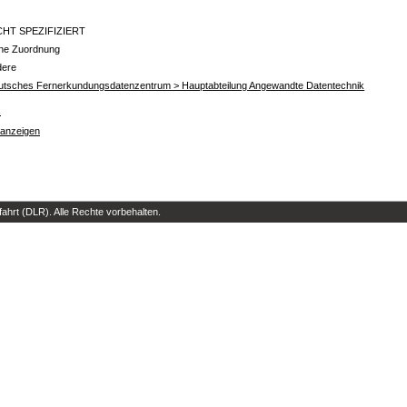
CHT SPEZIFIZIERT
ine Zuordnung
dere
utsches Fernerkundungsdatenzentrum > Hauptabteilung Angewandte Datentechnik
s
 anzeigen
hrt (DLR). Alle Rechte vorbehalten.