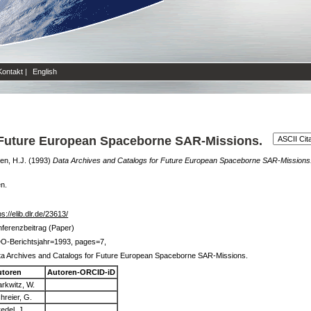
Kontakt
|
English
r Future European Spaceborne SAR-Missions.
en, H.J.
(1993)
Data Archives and Catalogs for Future European Spaceborne SAR-Missions
en.
ps://elib.dlr.de/23613/
ferenzbeitrag (Paper)
DO-Berichtsjahr=1993, pages=7,
a Archives and Catalogs for Future European Spaceborne SAR-Missions.
utoren
Autoren-ORCID-iD
rkwitz, W.
hreier, G.
edel, J.