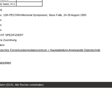
tz-Iwen, H.J.
93
oc. 12th PECORA Memorial Symposium, Sioux Falls, 24-26 August 1993
in
in
in
CHT SPEZIFIZIERT
ine Zuordnung
dere
utsches Fernerkundungsdatenzentrum > Hauptabteilung Angewandte Datentechnik
s
 anzeigen
hrt (DLR). Alle Rechte vorbehalten.