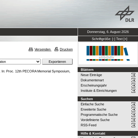
Donnerstag, 6. August 2026
Schriftgröße:
[-]
Text
[+]
Versenden
Drucken
Blättern
.
In: Proc. 12th PECORA Memorial Symposium,
Neue Einträge
Dokumentenart
Erscheinungsjahr
Institute & Einrichtungen
Suchen
Einfache Suche
Erweiterte Suche
Programmatische Suche
Vordefinierte Suche
RSS-Feed
Hilfe & Kontakt