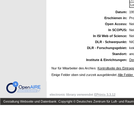
Lo
Datum:
19
Erschienen in:
Pr
Open Access:
Ne
In SCOPUS:
Ne
In ISI Web of Science:
Ne
DLR - Schwerpunkt:
NI
DLR - Forschungsgebiet:
ke
Standort:
an
Institute & Einrichtungen:
De
Nur für Mitarbeiter des Archivs:
Kontrollseite des Eintrag
Einige Felder oben sind zurzeit ausgeblendet:
Alle Felder
electronic library verwendet
EPrints 3.3.12
Gestaltung Webseite und Datenbank: Copyright © Deutsches Zentrum für Luft- und Raumfa