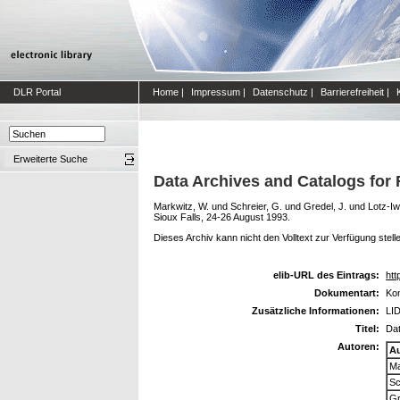
DLR Portal
Home
|
Impressum
|
Datenschutz
|
Barrierefreiheit
|
Erweiterte Suche
Data Archives and Catalogs fo
Markwitz, W.
und
Schreier, G.
und
Gredel, J.
und
Lotz-Iw
Sioux Falls, 24-26 August 1993.
Dieses Archiv kann nicht den Volltext zur Verfügung stell
elib-URL des Eintrags:
htt
Dokumentart:
Kon
Zusätzliche Informationen:
LI
Titel:
Dat
Autoren:
A
Ma
Sc
Gr