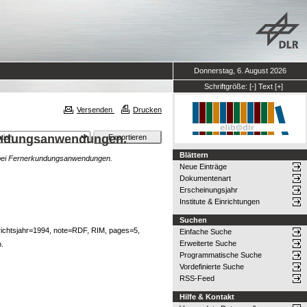
Donnerstag, 6. August 2026
Schriftgröße:
[-]
Text
[+]
Versenden
Drucken
rkundungsanwendungen.
Blättern
g bei Fernerkundungsanwendungen.
Neue Einträge
Dokumentenart
Erscheinungsjahr
Institute & Einrichtungen
Suchen
ichtsjahr=1994, note=RDF, RIM, pages=5,
Einfache Suche
Erweiterte Suche
.
Programmatische Suche
Vordefinierte Suche
RSS-Feed
Hilfe & Kontakt