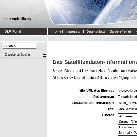
DLR Portal
Home
|
Impressum
|
Datenschutz
|
Barrierefreiheit
|
Erweiterte Suche
Das Satellitendaten-Informatio
Strunz, Günter
und
Lotz-Iwen, Hans-Joachim
und
Markwi
Dieses Archiv kann nicht den Volltext zur Verfügung stell
elib-URL des Eintrags:
https://elib.d
Dokumentart:
Zeitschriften
Zusätzliche Informationen:
event_title
Titel:
Das Satellit
Autoren:
Autoren
Strunz, Gün
Lotz-Iwen,
Markwitz, W