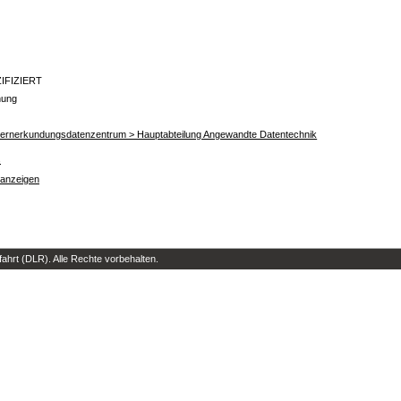
IFIZIERT
nung
ernerkundungsdatenzentrum > Hauptabteilung Angewandte Datentechnik
s
 anzeigen
hrt (DLR). Alle Rechte vorbehalten.