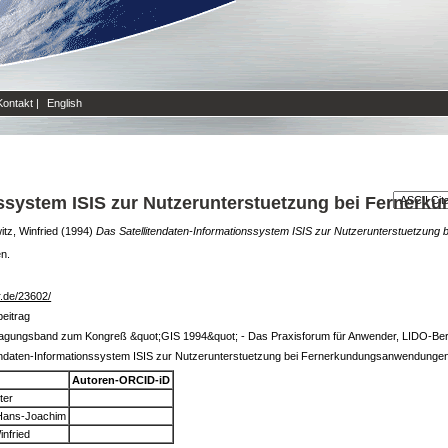
Kontakt
|
English
nssystem ISIS zur Nutzerunterstuetzung bei Ferne
tz, Winfried
(1994)
Das Satellitendaten-Informationssystem ISIS zur Nutzerunterstuetzun
en.
lr.de/23602/
beitrag
=Tagungsband zum Kongreß &quot;GIS 1994&quot; - Das Praxisforum für Anwender, LIDO-Ber
endaten-Informationssystem ISIS zur Nutzerunterstuetzung bei Fernerkundungsanwendungen
Autoren-ORCID-iD
ter
 Hans-Joachim
infried