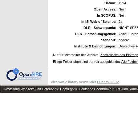
Datum:
1994
Open Access:
Nein
In SCOPUS:
Nein
In ISI Web of Science:
Ja
DLR - Schwerpunkt:
NICHT SPEZ
DLR - Forschungsgebiet:
keine Zuord
Standort:
andere
Institute & Einrichtungen:
Deutsches F
Nur für Mitarbeiter des Archivs:
Kontrollseite des Eintrag
Einige Felder oben sind zurzeit ausgeblendet:
Alle Felder
electronic library verwendet
EPrints 3.3.12
Gestaltung Webseite und Datenbank: Copyright © Deutsches Zentrum für Luft- und Raumfa