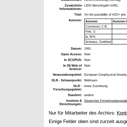
Zusätzliche
LIDO-Berichtsjahr=1991,
Informationen:
Titel:
On the possibility of H2O+ jets
Autoren:
Autoren
Autoren-
Cosmovici, C.B.
Fink, U.
Ip, W.H.
Schwarz, Gottfried
Datum:
1991
Open Access:
Nein
In SCOPUS:
Nein
In ISI Web of
Nein
Science:
Veranstaltungstitel:
European Geophysical Society
DLR - Schwerpunkt:
Weltraum
DLR -
keine Zuordnung
Forschungsgebiet:
Standort:
andere
Institute &
Deutsches Fernerkundungsdat
Einrichtungen:
Nur für Mitarbeiter des Archivs:
Kont
Einige Felder oben sind zurzeit ausg