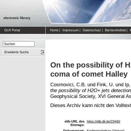
DLR Portal
Home
|
Impressum
|
Datenschutz
|
Barrierefreiheit
|
Erweiterte Suche
On the possibility of H
coma of comet Halley
Cosmovici, C.B.
und
Fink, U.
und
Ip
the possibility of H2O+ jets detectio
Geophysical Society, XVI General A
Dieses Archiv kann nicht den Volltext
elib-URL des
https://elib.dlr.de/23440/
Eintrags:
Dokumentart:
Konferenzbeitrag (Vortrag)