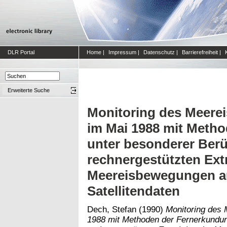
DLR Portal
Home
|
Impressum
|
Datenschutz
|
Barrierefreiheit
|
Erweiterte Suche
Monitoring des Meerei
im Mai 1988 mit Meth
unter besonderer Berü
rechnergestützten Ext
Meereisbewegungen 
Satellitendaten
Dech, Stefan
(1990)
Monitoring des 
1988 mit Methoden der Fernerkundun