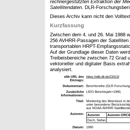
rechnergestützten Extraktion der
Satellitendaten.
DLR-Forschungsberich
Dieses Archiv kann nicht den Volltext
Kurzfassung
Zwischen dem 4. und 26. Mai 1988 
256 AVHRR-Passagen der Satellite
transportablen HRPT-Empfangsstatio
Auf der Grundlage dieser Daten wer
Treibeisbereiche zwischen 72 Grad un
vektorieller und digitaler Basis extra
analysiert.
elib-URL des
https://elib.dlr.de/23413/
Eintrags:
Dokumentart:
Berichtsreihe (DLR-Forschungsb
Zusätzliche
LIDO-Berichtsjahr=1990,
Informationen:
Titel:
Monitoring des Meereises in d
unter besonderer Berücksichti
aus NOAA-AVHRR-Satellitenda
Autoren:
Autoren
Autoren-ORCI
Dech, Stefan
Datum:
1990