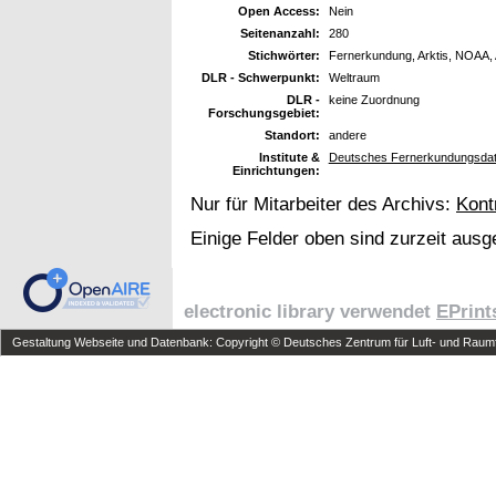
Open Access:
Nein
Seitenanzahl:
280
Stichwörter:
Fernerkundung, Arktis, NOAA,
DLR - Schwerpunkt:
Weltraum
DLR -
keine Zuordnung
Forschungsgebiet:
Standort:
andere
Institute &
Deutsches Fernerkundungsdat
Einrichtungen:
Nur für Mitarbeiter des Archivs:
Kont
Einige Felder oben sind zurzeit ausg
electronic library verwendet
EPrint
Gestaltung Webseite und Datenbank: Copyright © Deutsches Zentrum für Luft- und Raumfa