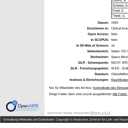
Lorenz, B.
Schiewe, A
Finell, G.
Thiele, G.
Datum:
1993
Erschienen in:
Clinical Inv
Open Access:
Nein
In SCOPUS:
Nein
In ISI Web of Science:
Ja
Seitenbereich:
Seiten 725-
Stichwörter:
Space Missi
DLR - Schwerpunkt:
NICHT SPE
DLR - Forschungsgebiet:
W EO - Erd
Standort:
Oberpfaffen
Institute & Einrichtungen:
Raumflugbet
Nur für Mitarbeiter des Archivs:
Kontrollseite des Eintrag
Einige Felder oben sind zurzeit ausgeblendet:
Alle Felder
electronic library verwendet
EPrints 3.3.12
Gestaltung Webseite und Datenbank: Copyright © Deutsches Zentrum für Luft- und Raumfa