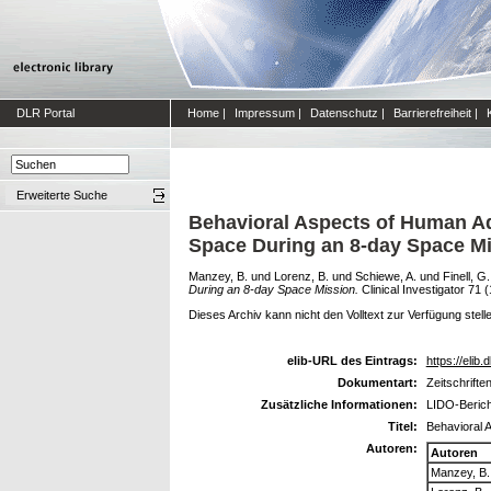
DLR Portal
Home
|
Impressum
|
Datenschutz
|
Barrierefreiheit
|
Erweiterte Suche
Behavioral Aspects of Human Ad
Space During an 8-day Space Mi
Manzey, B.
und
Lorenz, B.
und
Schiewe, A.
und
Finell, G.
During an 8-day Space Mission.
Clinical Investigator 71 
Dieses Archiv kann nicht den Volltext zur Verfügung stell
elib-URL des Eintrags:
https://elib.
Dokumentart:
Zeitschrifte
Zusätzliche Informationen:
LIDO-Berich
Titel:
Behavioral 
Autoren:
Autoren
Manzey, B.