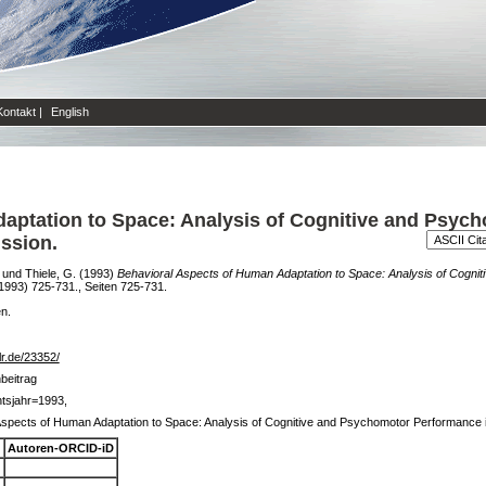
Kontakt
|
English
aptation to Space: Analysis of Cognitive and Psyc
ssion.
und
Thiele, G.
(1993)
Behavioral Aspects of Human Adaptation to Space: Analysis of Cogni
(1993) 725-731., Seiten 725-731.
en.
dlr.de/23352/
nbeitrag
tsjahr=1993,
Aspects of Human Adaptation to Space: Analysis of Cognitive and Psychomotor Performance 
Autoren-ORCID-iD