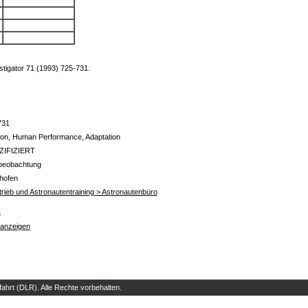
.
estigator 71 (1993) 725-731.
731
on, Human Performance, Adaptation
ZIFIZIERT
beobachtung
hofen
rieb und Astronautentraining > Astronautenbüro
s
 anzeigen
hrt (DLR). Alle Rechte vorbehalten.