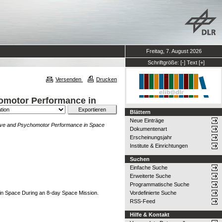
Freitag, 7. August 2026
Schriftgröße:
[-]
Text
[+]
Versenden
Drucken
homotor Performance in
Blättern
Neue Einträge
tive and Psychomotor Performance in Space
Dokumentenart
Erscheinungsjahr
Institute & Einrichtungen
Suchen
Einfache Suche
Erweiterte Suche
Programmatische Suche
in Space During an 8-day Space Mission.
Vordefinierte Suche
RSS-Feed
Hilfe & Kontakt