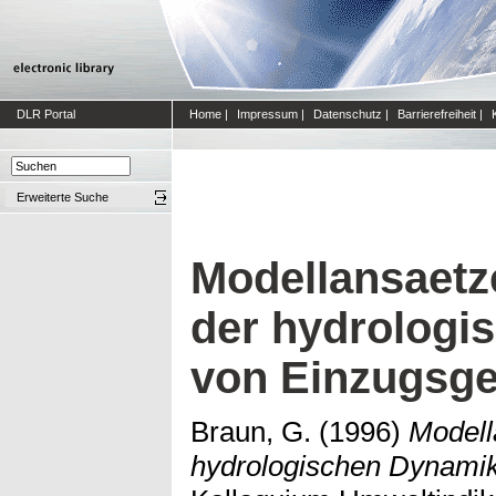
DLR Portal
Home
|
Impressum
|
Datenschutz
|
Barrierefreiheit
|
Erweiterte Suche
Modellansaetz
der hydrologi
von Einzugsge
Braun, G.
(1996)
Modell
hydrologischen Dynamik