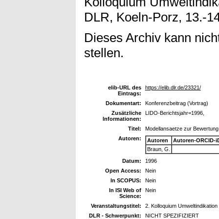
Kolloquium Umweltindik
DLR, Koeln-Porz, 13.-14
Dieses Archiv kann nicht
stellen.
elib-URL des
https://elib.dlr.de/23321/
Eintrags:
Dokumentart:
Konferenzbeitrag (Vortrag)
Zusätzliche
LIDO-Berichtsjahr=1996,
Informationen:
Titel:
Modellansaetze zur Bewertung
Autoren:
Autoren
Autoren-ORCID-i
Braun, G.
Datum:
1996
Open Access:
Nein
In SCOPUS:
Nein
In ISI Web of
Nein
Science:
Veranstaltungstitel:
2. Kolloquium Umweltindikatio
DLR - Schwerpunkt:
NICHT SPEZIFIZIERT