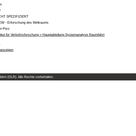
in
2
CHT SPEZIFIZIERT
EW - Erforschung des Weltraums
ln-Porz
titut für Verkehrsforschung > Hauptabteilung Systemanalyse Raumfahrt
s
 anzeigen
hrt (DLR). Alle Rechte vorbehalten.