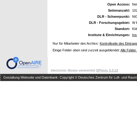
Open Access:
Ne
Seitenanzahl:
10
DLR - Schwerpunkt:
NI
DLR - Forschungsgebiet:
W 
Standort:
Kö
Institute & Einrichtungen:
Ins
Nur für Mitarbeiter des Archivs:
Kontrollseite des Eintrag
Einige Felder oben sind zurzeit ausgeblendet:
Alle Felder
electronic library verwendet
EPrints 3.3.12
Gestaltung Webseite und Datenbank: Copyright © Deutsches Zentrum für Luft- und Raumfa