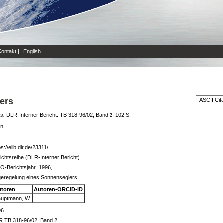
Kontakt
|
English
ers
s.
DLR-Interner Bericht. TB 318-96/02, Band 2. 102 S.
en.
ps://elib.dlr.de/23311/
ichtsreihe (DLR-Interner Bericht)
O-Berichtsjahr=1996,
geregelung eines Sonnenseglers
utoren
Autoren-ORCID-iD
uptmann, W.
96
R TB 318-96/02, Band 2