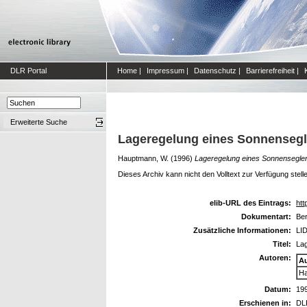
DLR Portal
Home
|
Impressum
|
Datenschutz
|
Barrierefreiheit
|
Erweiterte Suche
Lageregelung eines Sonnensegl
Hauptmann, W.
(1996)
Lageregelung eines Sonnensegler
Dieses Archiv kann nicht den Volltext zur Verfügung stell
elib-URL des Eintrags:
htt
Dokumentart:
Ber
Zusätzliche Informationen:
LID
Titel:
La
Autoren:
A
Ha
Datum:
19
Erschienen in:
DL